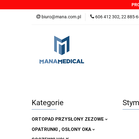
PRO
NOWOŚCI
PRO
biuro@mana.com.pl
606 412 302, 22 885-6
DYSTRYBUTORZY
Wszystkie kategorie
NOWO
Zgłoszenia incydentów
Oferta: zagrożeni
Kategorie
Stym
ORTOPAD PRZYSŁONY ZEZOWE
OPATRUNKI , OSŁONY OKA