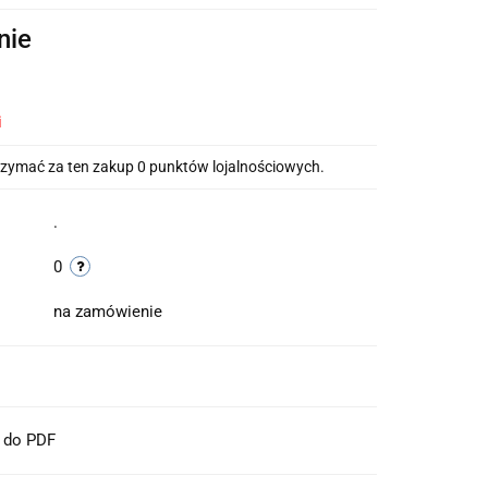
nie
i
otrzymać za ten zakup 0 punktów lojalnościowych.
.
0
na zamówienie
t do PDF