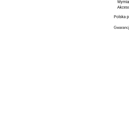
Wymiary
Akcesor
Polska p
Gwarancj