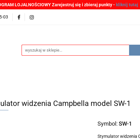
GRAM LOJALNOŚCIOWY Zarejestruj się i zbieraj punkty -
kliknij tutaj
MOCJE
BESTSELLERY
WYPRZEDAŻE
PLIKI DO P
5-03
Zgłoszenia incydentów
Oferta: zagrożenie SARS-CoV-2
ŚCI
PROMOCJE
BESTSELLERY
WYPRZEDAŻE
P
e SARS-CoV-2
ulator widzenia Campbella model SW-1
Symbol:
SW-1
Stymulator widzenia