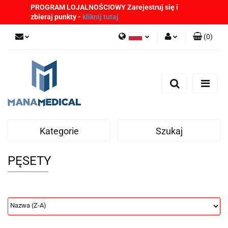
PROGRAM LOJALNOŚCIOWY Zarejestruj się i
zbieraj punkty -
kliknij tutaj
(
0
)
Polski
Zaloguj się
English
Zarejestruj się
German
Dodaj zgłoszenie
Zgody cookies
Kategorie
Szukaj
PĘSETY