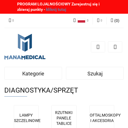
PROGRAM LOJALNOŚCIOWY Zarejestruj się i
zbieraj punkty -
kliknij tutaj
(
0
)
Polski
Zaloguj się
English
Zarejestruj się
German
Dodaj zgłoszenie
Zgody cookies
Kategorie
Szukaj
DIAGNOSTYKA/SPRZĘT
RZUTNIKI
LAMPY
OFTALMOSKOPY
PANELE
SZCZELINOWE
I AKCESORIA
TABLICE