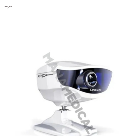
--,--