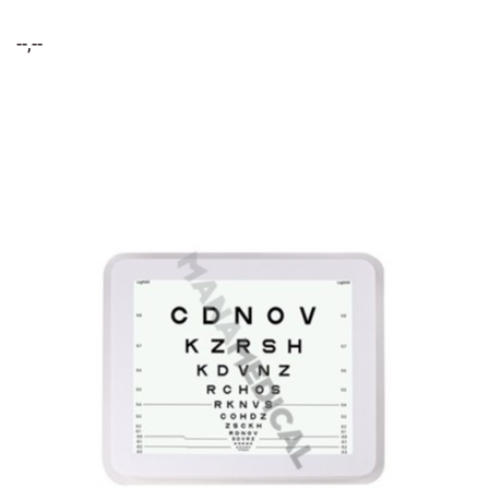
--,--