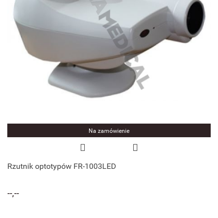
Na zamówienie
Rzutnik optotypów FR-1003LED
--,--