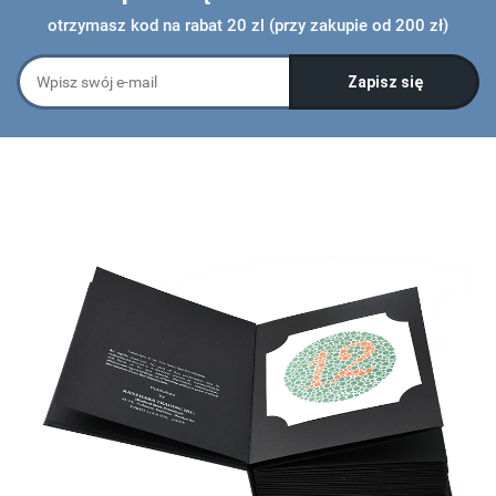
otrzymasz kod na rabat 20 zl (przy zakupie od 200 zł)