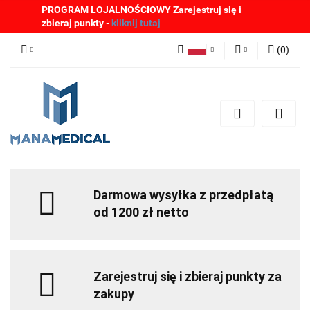
PROGRAM LOJALNOŚCIOWY Zarejestruj się i
zbieraj punkty -
kliknij tutaj
(
0
)
Polski
Zaloguj się
English
Zarejestruj się
German
Dodaj zgłoszenie
Zgody cookies
Darmowa wysyłka z przedpłatą
od 1200 zł netto
Zarejestruj się i zbieraj punkty za
zakupy