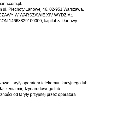
ana.com.pl.
 Piechoty Łanowej 46, 02-951 Warszawa,
.WARSZAWY W WARSZAWIE,XIV WYDZIAŁ
 14668829100000, kapitał zakładowy
owej taryfy operatora telekomunikacyjnego lub
połączenia międzynarodowego lub
ności od taryfy przyjętej przez operatora