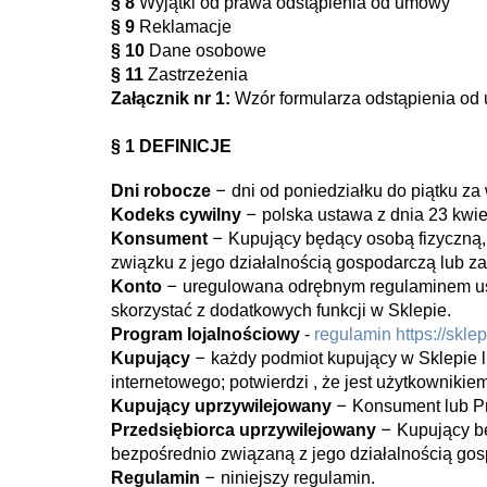
§ 8
Wyjątki od prawa odstąpienia od umowy
§ 9
Reklamacje
§ 10
Dane osobowe
§ 11
Zastrzeżenia
Załącznik nr 1:
Wzór formularza odstąpienia o
§ 1 DEFINICJE
–
Dni robocze
dni od poniedziałku do piątku z
–
Kodeks cywilny
polska ustawa z dnia 23 kwie
–
Konsument
Kupujący będący osobą fizyczną,
związku z jego działalnością gospodarczą lub 
–
Konto
uregulowana odrębnym regulaminem usł
skorzystać z dodatkowych funkcji w Sklepie.
Program lojalnościowy
-
regulamin https://sk
–
Kupujący
każdy podmiot kupujący w Sklepie
internetowego; potwierdzi , że jest użytkownikie
–
Kupujący uprzywilejowany
Konsument lub Pr
–
Przedsiębiorca uprzywilejowany
Kupujący b
bezpośrednio związaną z jego działalnością go
–
Regulamin
niniejszy regulamin.