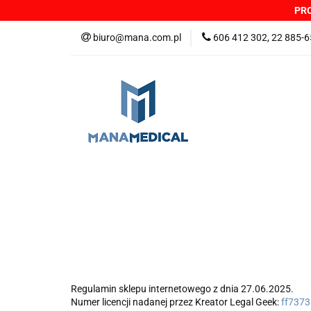
PRO
NOWOŚCI
PRO
biuro@mana.com.pl
606 412 302, 22 885-6
DYSTRYBUTORZY
Wszystkie kategorie
NOWO
Zgłoszenia incydentów
Oferta: zagrożeni
Regulamin sklepu internetowego z dnia 27.06.2025.
Numer licencji nadanej przez Kreator Legal Geek:
ff7373