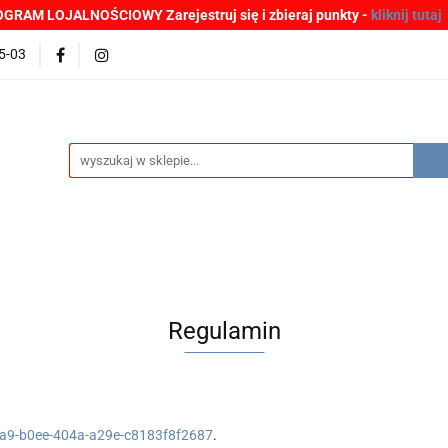
GRAM LOJALNOŚCIOWY Zarejestruj się i zbieraj punkty -
kliknij tutaj
MOCJE
BESTSELLERY
WYPRZEDAŻE
PLIKI DO P
5-03
Zgłoszenia incydentów
Oferta: zagrożenie SARS-CoV-2
ŚCI
PROMOCJE
BESTSELLERY
WYPRZEDAŻE
P
e SARS-CoV-2
Regulamin
a9-b0ee-404a-a29e-c8183f8f2687
.