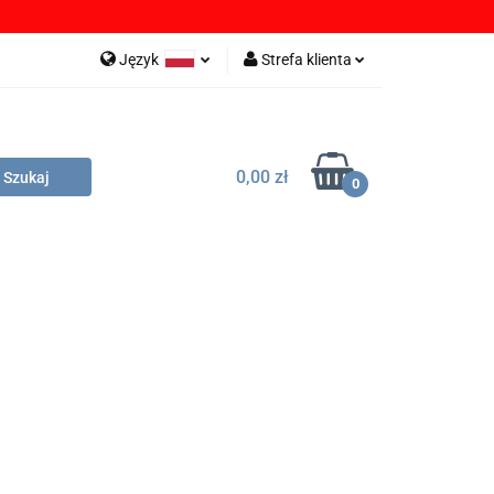
OBRANIA
Język
Strefa klienta
Polski
Zaloguj się
English
Zarejestruj się
0,00 zł
German
Dodaj zgłoszenie
0
Zgody cookies
LIKI DO POBRANIA
DYSTRYBUTORZY