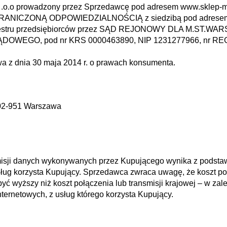
 .o.o prowadzony przez Sprzedawcę pod adresem www.sklep-m
ICZONĄ ODPOWIEDZIALNOŚCIĄ z siedzibą pod adresem ul.
 rejestru przedsiębiorców przez SĄD REJONOWY DLA M.ST
O, pod nr KRS 0000463890, NIP 1231277966, nr REGON
wa z dnia 30 maja 2014 r. o prawach konsumenta.
 02-951 Warszawa
smisji danych wykonywanych przez Kupującego wynika z podstaw
usług korzysta Kupujący. Sprzedawca zwraca uwagę, że koszt 
 wyższy niż koszt połączenia lub transmisji krajowej – w zależ
ternetowych, z usług którego korzysta Kupujący.