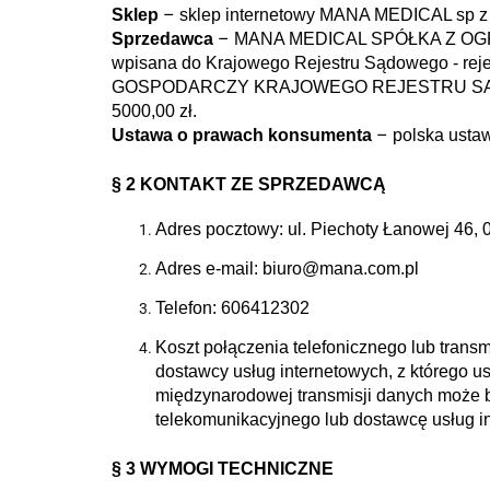
–
Sklep
sklep internetowy MANA MEDICAL sp z
–
Sprzedawca
MANA MEDICAL SPÓŁKA Z OGRAN
wpisana do Krajowego Rejestru Sądowego -
GOSPODARCZY KRAJOWEGO REJESTRU SĄDOWEG
5000,00 zł.
–
Ustawa o prawach konsumenta
polska usta
§ 2 KONTAKT ZE SPRZEDAWCĄ
Adres pocztowy: ul. Piechoty Łanowej 46,
Adres e-mail: biuro@mana.com.pl
Telefon: 606412302
Koszt połączenia telefonicznego lub tran
dostawcy usług internetowych, z którego 
międzynarodowej transmisji danych może być
telekomunikacyjnego lub dostawcę usług in
§ 3 WYMOGI TECHNICZNE