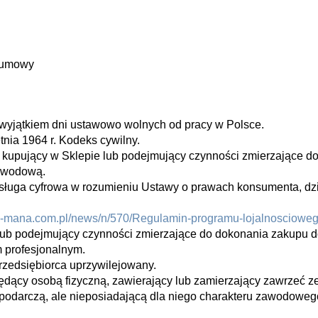
d umowy
a wyjątkiem dni ustawowo wolnych od pracy w Polsce.
tnia 1964 r. Kodeks cywilny.
 kupujący w Sklepie lub podejmujący czynności zmierzające d
zawodową.
uga cyfrowa w rozumieniu Ustawy o prawach konsumenta, dzię
lep-mana.com.pl/news/n/570/Regulamin-programu-lojalnosciowe
 lub podejmujący czynności zmierzające do dokonania zakupu
m profesjonalnym.
zedsiębiorca uprzywilejowany.
ędący osobą fizyczną, zawierający lub zamierzający zawrzeć
spodarczą, ale nieposiadającą dla niego charakteru zawodoweg