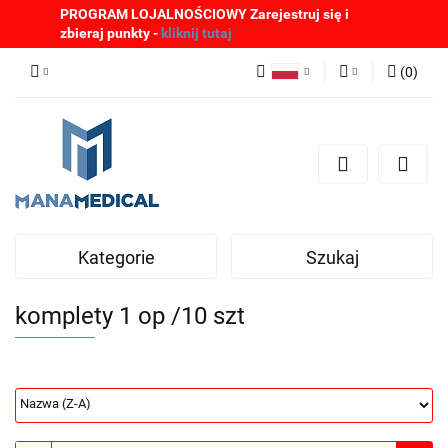
PROGRAM LOJALNOŚCIOWY Zarejestruj się i
zbieraj punkty -
kliknij tutaj
(
0
)
Polski
Zaloguj się
English
Zarejestruj się
German
Dodaj zgłoszenie
Zgody cookies
Kategorie
Szukaj
komplety 1 op /10 szt