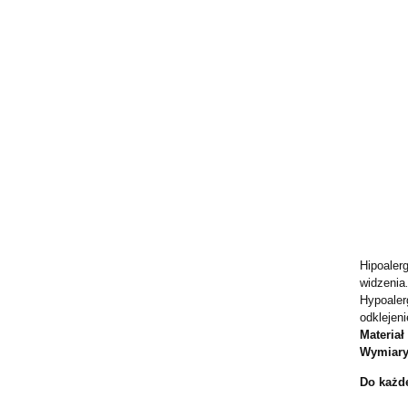
Hipoaler
widzenia
Hypoaler
odklejen
Materia
Wymiary:
Do każde