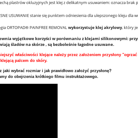
echą plastrów okluzyjnych jest klej z delikatnym usuwaniem: oznacza brak pod
NE USUWANIE stanie się punktem odniesienia dla ulepszonego kleju dla wra
ogia ORTOPAD® PAINFREE REMOVAL
wykorzystuje klej akrylowy
, który 
pewnia wyjątkowe korzyści w porównaniu z klejami silikonowymi: prz
wiają śladów na skórze , są bezboleśnie łagodne usuwane.
ejszyć właściwości klejące należy przez założeniem przysłony "ogrzać 
klejącą palcem do skóry.
z jaki wybrać rozmiar i jak prawidłowo założyć przysłonę?
my do obejrzenia krótkiego filmu instruktażowego.