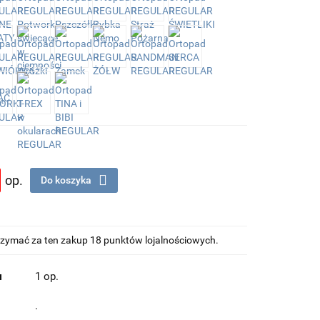
op.
Do koszyka
otrzymać za ten zakup 18 punktów lojalnościowych.
u
1 op.
.