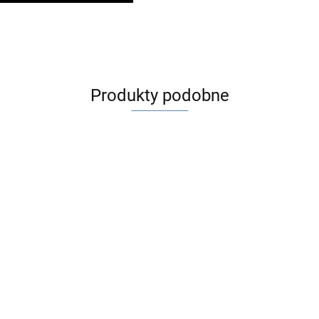
Produkty podobne
Ortopad 2 JEŻE
Ortopad 2 JEŻE
ALPAKI
JUNIOR
MEDIUM
Ortopad 2
17.90
17.90
HELIKOPTERY
O