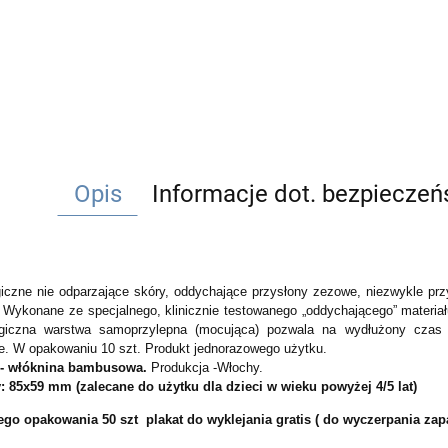
Opis
Informacje dot. bezpiecze
giczne nie odparzające skóry, oddychające przysłony zezowe, niezwykle prz
Wykonane ze specjalnego, klinicznie testowanego „oddychającego” materia
.
giczna warstwa samoprzylepna (mocująca) pozwala na wydłużony czas n
ie.
W opakowaniu 10 szt.
Produkt jednorazowego użytku.
ł - włóknina bambusowa.
Produkcja -Włochy.
 85x59 mm (zalecane do użytku dla dzieci w wieku powyżej 4/5 lat)
go opakowania 50 szt plakat do wyklejania gratis ( do wyczerpania za