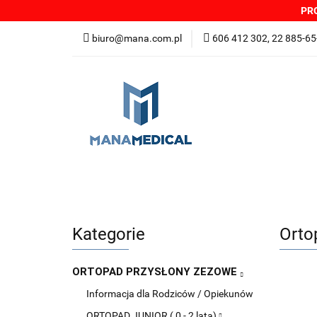
PRO
NOWOŚCI
PRO
biuro@mana.com.pl
606 412 302, 22 885-65
DYSTRYBUTORZY
Wszystkie kategorie
NOWO
Zgłoszenia incydentów
Oferta: zagrożeni
Kategorie
Orto
ORTOPAD PRZYSŁONY ZEZOWE
Informacja dla Rodziców / Opiekunów
ORTOPAD JUNIOR ( 0 - 2 lata)