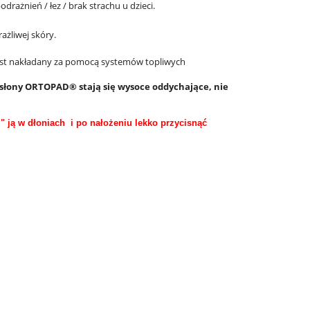
rażnień / łez / brak strachu u dzieci.
żliwej skóry.
jest nakładany za pomocą systemów topliwych
ysłony ORTOPAD® stają się wysoce oddychające, nie
" ją w dłoniach i po nałożeniu lekko przycisnąć