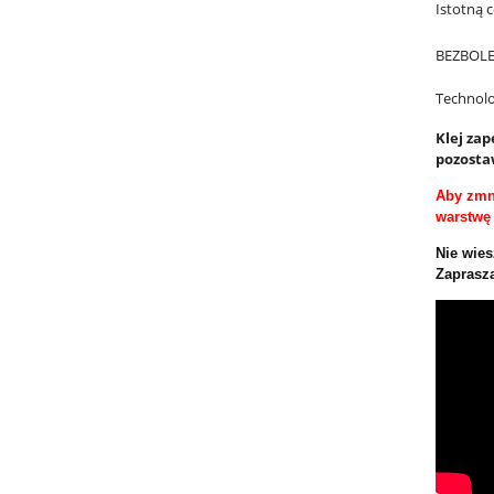
Istotną c
BEZBOLES
Technol
Klej za
pozosta
Aby zmni
warstwę 
Nie wies
Zaprasza