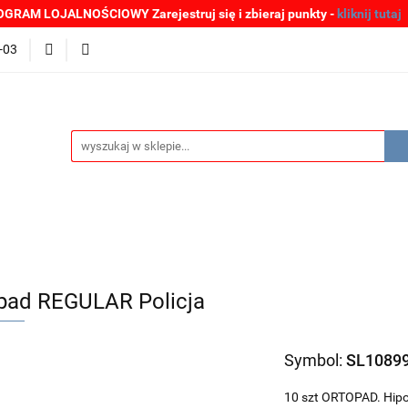
GRAM LOJALNOŚCIOWY Zarejestruj się i zbieraj punkty -
kliknij tutaj
MOCJE
BESTSELLERY
WYPRZEDAŻE
PLIKI DO P
-03
Zgłoszenia incydentów
Oferta: zagrożenie SARS-CoV-2
ŚCI
PROMOCJE
BESTSELLERY
WYPRZEDAŻE
P
e SARS-CoV-2
pad REGULAR Policja
Symbol:
SL1089
10 szt ORTOPAD. Hipo