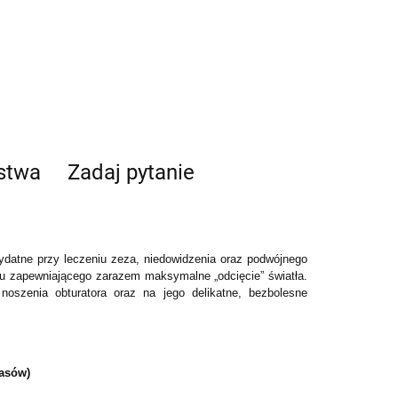
ństwa
Zadaj pytanie
ydatne przy leczeniu zeza, niedowidzenia oraz podwójnego
łu zapewniającego zarazem maksymalne „odcięcie” światła
.
oszenia obturatora oraz na jego delikatne, bezbolesne
pasów)