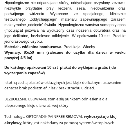
Hipoalergiczne nie odparzające skóry, oddychające przysłony zezowe,
niezwykle przydatne przy leczeniu zeza, niedowidzenia oraz
podwójnego widzenia
Wykonane ze specjalnego, klinicznie
.
testowanego „oddychającego” materiału zapewniającego zarazem
maksymalne „odcięcie” światła
. Hypoalergiczna warstwa samoprzylepna
(mocująca) pozwala na wydłużony czas noszenia obturatora oraz na
jego delikatne, bezbolesne odklejenie.
W opakowaniu 10 szt.
Produkt
jednorazowego użytku.
Materiał - włóknina bambusowa.
Produkcja -Włochy.
Wymiary: 85x59 mm (zalecane do użytku dla dzieci w wieku
powyżej 4/5 lat)
Do każdego opakowani 50 szt plakat do wyklejania gratis ( do
wyczerpania zapasów)
Istotną cechą plastrów okluzyjnych jest klej z delikatnym usuwaniem:
oznacza brak podrażnień / łez / brak strachu u dzieci.
BEZBOLESNE USUWANIE stanie się punktem odniesienia dla
ulepszonego kleju dla wrażliwej skóry.
Technologia ORTOPAD® PAINFREE REMOVAL
wykorzystuje klej
akrylowy
, który jest nakładany za pomocą systemów topliwych