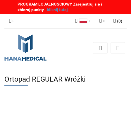
PROGRAM LOJALNOŚCIOWY Zarejestruj się i
zbieraj punkty -
kliknij tutaj
(
0
)
Polski
Zaloguj się
English
Zarejestruj się
German
Dodaj zgłoszenie
Zgody cookies
Ortopad REGULAR Wróżki