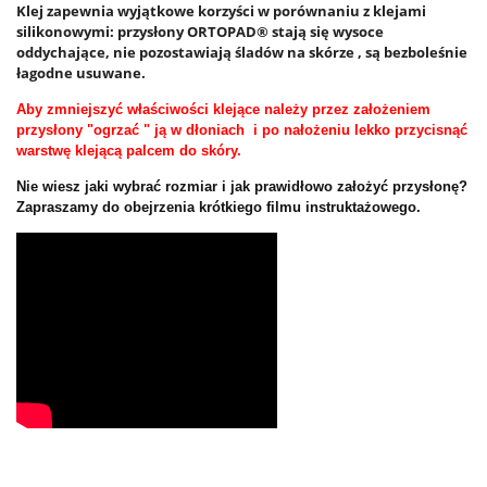
Klej zapewnia wyjątkowe korzyści w porównaniu z klejami
silikonowymi: przysłony ORTOPAD® stają się wysoce
oddychające, nie pozostawiają śladów na skórze , są bezboleśnie
łagodne usuwane.
Aby zmniejszyć właściwości klejące należy przez założeniem
przysłony "ogrzać " ją w dłoniach i po nałożeniu lekko przycisnąć
warstwę klejącą palcem do skóry.
Nie wiesz jaki wybrać rozmiar i jak prawidłowo założyć przysłonę?
Zapraszamy do obejrzenia krótkiego filmu instruktażowego.