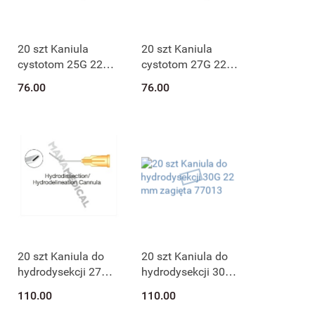
20 szt Kaniula
20 szt Kaniula
cystotom 25G 22
cystotom 27G 22
mm formowana 16
mm formowana 16
76.00
76.00
mm 77006
mm 77007
20 szt Kaniula do
20 szt Kaniula do
hydrodysekcji 27G
hydrodysekcji 30G
22 mm zagięta
22 mm zagięta
110.00
110.00
77012
77013