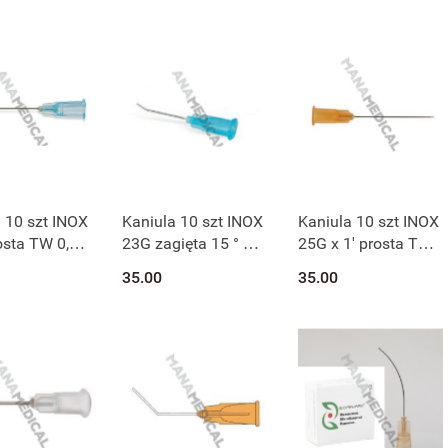
Na zamówienie
 10 szt INOX
Kaniula 10 szt INOX
Kaniula 10 szt INOX
sta TW 0,6 x
23G zagięta 15 ° TW
25G x 1' prosta TW
 23045S/20
0,6 x 20 mm
0,5 x 25 mm
35.00
35.00
CHOP23045B/20
25100S/25