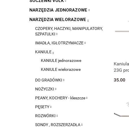
SOCZEWKI VOLK
NARZĘDZIA JEDNORAZOWE
NARZĘDZIA WIELORAZOWE
CZOPERY, HACZYKI, MANIPULATORY,
SZPATULKI
IMADŁA, IGŁOTRZYMACZE
KANIULE
KANIULE jednorazowe
Kaniula
KANIULE wielorazowe
23G pro
20 mm
35.00
DO GRADÓWKI
NOŻYCZKI
PEANY, KOCHERY - kleszcze
PĘSETY
ROZWÓRKI
SONDY , ROZSZERZADŁA