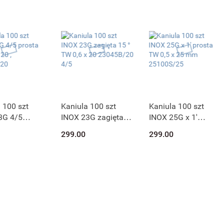
 100 szt
Kaniula 100 szt
Kaniula 100 szt
3G 4/5
INOX 23G zagięta
INOX 25G x 1'
TW 0,6 x 20 ,
15 ° TW 0,6 x 20
prosta TW 0,5 x 25
299.00
299.00
/20
23045B/20 4/5
mm 25100S/25