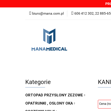
PRO
NOWOŚCI
PRO
biuro@mana.com.pl
606 412 302, 22 885-65
DYSTRYBUTORZY
Wszystkie kategorie
NOWO
Zgłoszenia incydentów
Oferta: zagrożeni
Kategorie
KANI
ORTOPAD PRZYSŁONY ZEZOWE
OPATRUNKI , OSŁONY OKA