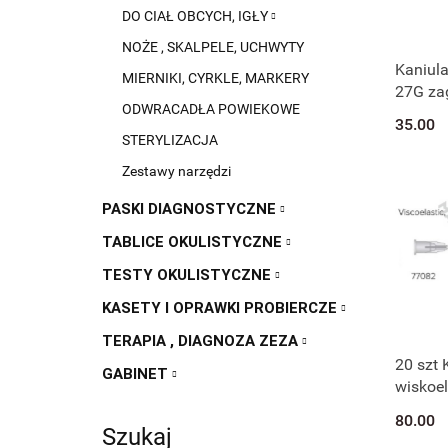
DO CIAŁ OBCYCH, IGŁY
NOŻE , SKALPELE, UCHWYTY
Kaniula
MIERNIKI, CYRKLE, MARKERY
27G zag
ODWRACADŁA POWIEKOWE
10 szt 
35.00
27045B
STERYLIZACJA
Zestawy narzędzi
PASKI DIAGNOSTYCZNE
TABLICE OKULISTYCZNE
TESTY OKULISTYCZNE
KASETY I OPRAWKI PROBIERCZE
TERAPIA , DIAGNOZA ZEZA
20 szt 
GABINET
wiskoe
zagięta
80.00
Szukaj