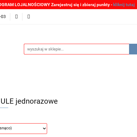
GRAM LOJALNOŚCIOWY Zarejestruj się i zbieraj punkty -
kliknij tutaj
MOCJE
BESTSELLERY
WYPRZEDAŻE
PLIKI DO P
-03
Zgłoszenia incydentów
Oferta: zagrożenie SARS-CoV-2
ŚCI
PROMOCJE
BESTSELLERY
WYPRZEDAŻE
P
e SARS-CoV-2
ULE jednorazowe