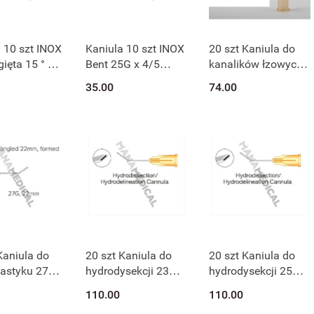
 10 szt INOX
Kaniula 10 szt INOX
20 szt Kaniula do
ięta 15 ° RW
Bent 25G x 4/5
kanalików łzowych
0,4 x 20 mm
zagięta 45° 0,5 x 22
26G łukowato
35.00
74.00
/20
mm 25045B/22
zagięta ,28 mm
77021
Kaniula do
20 szt Kaniula do
20 szt Kaniula do
lastyku 27G
hydrodysekcji 23G
hydrodysekcji 25G
 45 ° , 77082
22 mm zagięta
22 mm zagięta
110.00
110.00
77062
77010