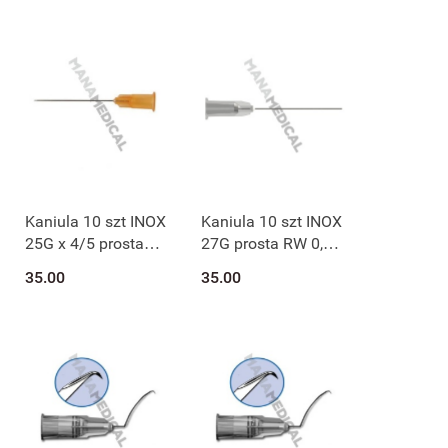
Kaniula 10 szt INOX
Kaniula 10 szt INOX
25G x 4/5 prosta
27G prosta RW 0,4 x
TW 0,5 x 20 mm
20 mm 27045S/20
35.00
35.00
25045S/20