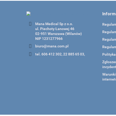
Inform
Mana Medical Sp z o.o.
Regula
ul. Piechoty Łanowej 46
Regulam
02-951 Warszawa (Wilanów)
NIP 1231277966
Regulam
biuro@mana.com.pl
Regulam
tel. 606 412 302, 22 885 65 03,
Polityk
Zgłoszen
incyden
Warunki 
internet