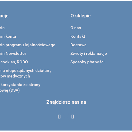
acje
O sklepie
min
O nas
in konta
Kontakt
in programu lojalnościowego
Dostawa
in Newsletter
Zwroty i reklamacje
a cookies, RODO
Sposoby płatności
ia niepożądanych działań ,
tów medycznych
korzystania ze strony
owej (DSA)
Znajdziesz nas na