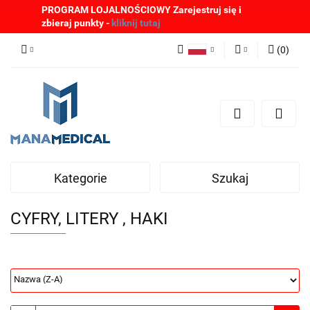
PROGRAM LOJALNOŚCIOWY Zarejestruj się i
zbieraj punkty -
kliknij tutaj
(
0
)
Polski
Zaloguj się
English
Zarejestruj się
German
Dodaj zgłoszenie
Zgody cookies
Kategorie
Szukaj
CYFRY, LITERY , HAKI