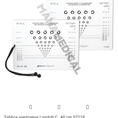
Tablica pierścienie Landolt C , 40 cm 52218