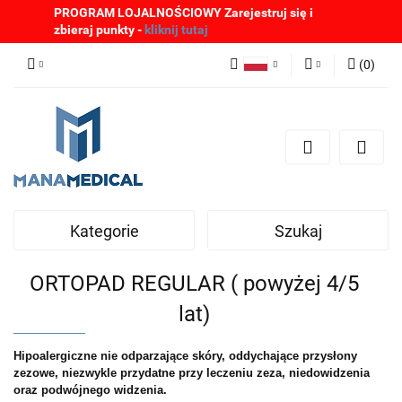
PROGRAM LOJALNOŚCIOWY Zarejestruj się i
zbieraj punkty -
kliknij tutaj
(
0
)
Polski
Zaloguj się
English
Zarejestruj się
German
Dodaj zgłoszenie
Zgody cookies
Kategorie
Szukaj
ORTOPAD REGULAR ( powyżej 4/5
lat)
Hipoalergiczne nie odparzające skóry, oddychające przysłony
zezowe, niezwykle przydatne przy leczeniu zeza, niedowidzenia
oraz podwójnego widzenia.