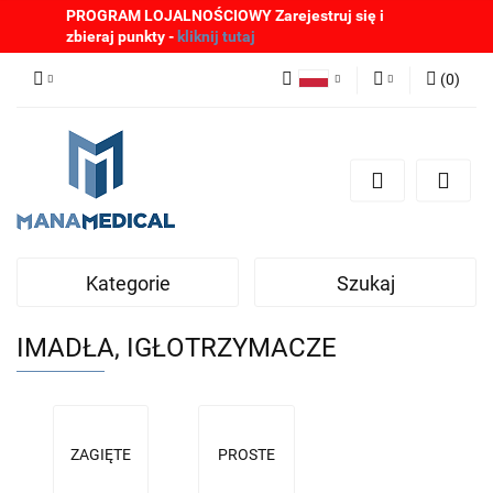
PROGRAM LOJALNOŚCIOWY Zarejestruj się i
zbieraj punkty -
kliknij tutaj
(
0
)
Polski
Zaloguj się
English
Zarejestruj się
German
Dodaj zgłoszenie
Zgody cookies
Kategorie
Szukaj
IMADŁA, IGŁOTRZYMACZE
ZAGIĘTE
PROSTE