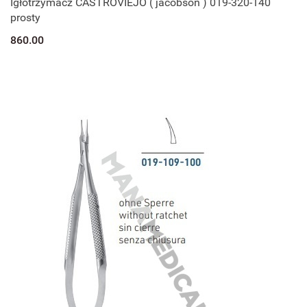
Igłotrzymacz CASTROVIEJO ( jacobson ) 019-320-140
prosty
860.00