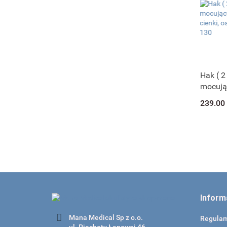
Hak ( 2
mocują
AXENFE
239.00
ostry 0
Inform
Mana Medical Sp z o.o.
Regula