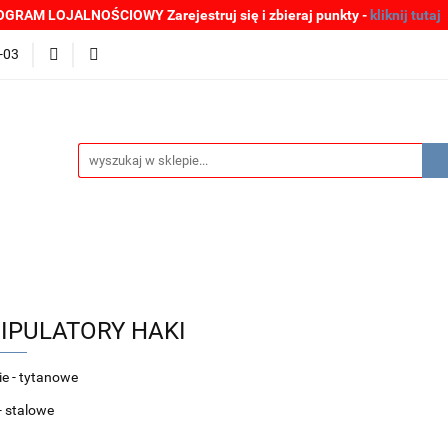
GRAM LOJALNOŚCIOWY Zarejestruj się i zbieraj punkty -
kliknij tutaj
MOCJE
BESTSELLERY
WYPRZEDAŻE
PLIKI DO P
-03
Zgłoszenia incydentów
Oferta: zagrożenie SARS-CoV-2
ŚCI
PROMOCJE
BESTSELLERY
WYPRZEDAŻE
P
e SARS-CoV-2
IPULATORY HAKI
ie - tytanowe
- stalowe