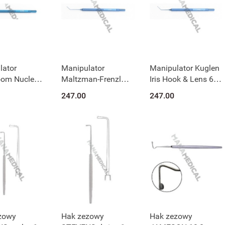
lator
Manipulator
Manipulator Kuglen
om Nucleus
Maltzman-Frenzl
Iris Hook & Lens 6-
Lens 6-052
053
247.00
247.00
zowy
Hak zezowy
Hak zezowy