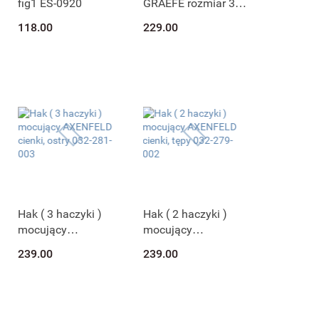
fig1 ES-0920
GRAEFE rozmiar 3,
032-297-150
118.00
229.00
Hak ( 3 haczyki )
Hak ( 2 haczyki )
mocujący
mocujący
AXENFELD cienki,
AXENFELD cienki,
239.00
239.00
ostry 032-281-003
tępy 032-279-002