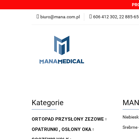
PRO
NOWOŚCI
PRO
biuro@mana.com.pl
606 412 302, 22 885-65
DYSTRYBUTORZY
Wszystkie kategorie
NOWO
Zgłoszenia incydentów
Oferta: zagrożeni
Kategorie
MAN
Niebiesk
ORTOPAD PRZYSŁONY ZEZOWE
Srebrne 
OPATRUNKI , OSŁONY OKA