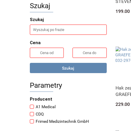
STEVEN
Szukaj
cm 032
199.00
Szukaj
Cena
Szukaj
Parametry
Hak ze
GRAEFE
Producent
032-29
229.00
A1 Medical
CDQ
Frimed Medizintechnik GmbH