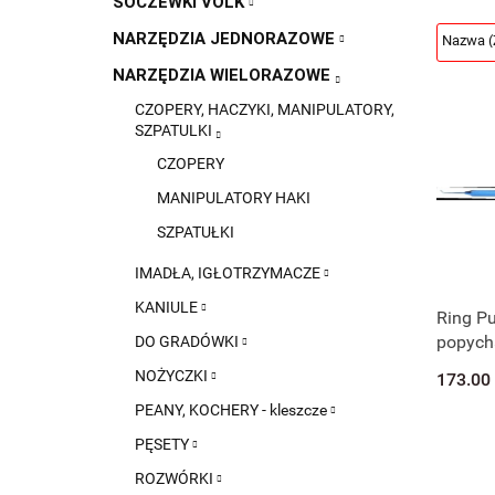
SOCZEWKI VOLK
NARZĘDZIA JEDNORAZOWE
NARZĘDZIA WIELORAZOWE
CZOPERY, HACZYKI, MANIPULATORY,
SZPATULKI
CZOPERY
MANIPULATORY HAKI
SZPATUŁKI
IMADŁA, IGŁOTRZYMACZE
KANIULE
Ring P
popych
DO GRADÓWKI
pierści
NOŻYCZKI
173.00
009
PEANY, KOCHERY - kleszcze
PĘSETY
ROZWÓRKI