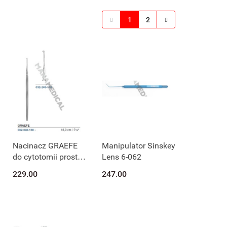
1
2
Nacinacz GRAEFE
Manipulator Sinskey
do cytotomii prosty
Lens 6-062
032-246-130
229.00
247.00