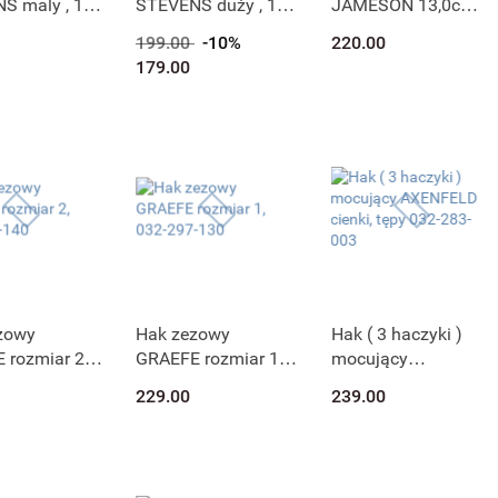
S maly , 12
STEVENS duży , 14
JAMESON 13,0cm
-287-120
cm 032-287-140
032-289-130
199.00
-10%
220.00
179.00
zowy
Hak zezowy
Hak ( 3 haczyki )
 rozmiar 2,
GRAEFE rozmiar 1,
mocujący
7-140
032-297-130
AXENFELD cienki,
229.00
239.00
tępy 032-283-003