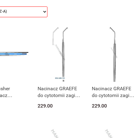
usher
Nacinacz GRAEFE
Nacinacz GRAEFE
acz
do cytotomii zagięty
do cytotomii zagięty
eniowy 13-
/ prawy 032-249-
/ lewy 032-247-130
229.00
229.00
130