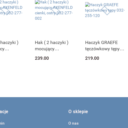
 haczyki )
Hak ( 2 haczyki )
Haczyk GRAEFE
cy
mocujący
tęczówkowy tępy
LD cienki,
AXENFELD cienki,
032-255-120
239.00
219.00
32-277-130
ostry 032-277-002
acje
O sklepie
min
O nas