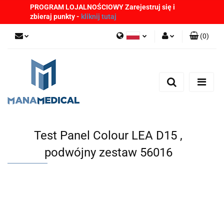
PROGRAM LOJALNOŚCIOWY Zarejestruj się i
zbieraj punkty -
kliknij tutaj
(
0
)
Polski
Zaloguj się
English
Zarejestruj się
German
Dodaj zgłoszenie
Zgody cookies
Test Panel Colour LEA D15 ,
podwójny zestaw 56016