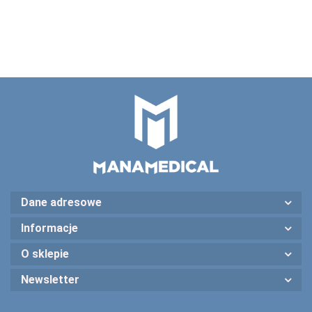
59538
59539
59540
odwracalne
pediatryczny ,
54021
Dane adresowe
Informacje
O sklepie
Newsletter