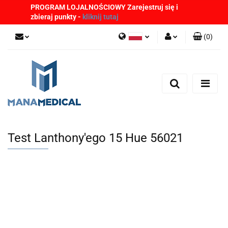
PROGRAM LOJALNOŚCIOWY Zarejestruj się i
zbieraj punkty -
kliknij tutaj
(
0
)
Polski
Zaloguj się
English
Zarejestruj się
German
Dodaj zgłoszenie
Zgody cookies
Test Lanthony'ego 15 Hue 56021