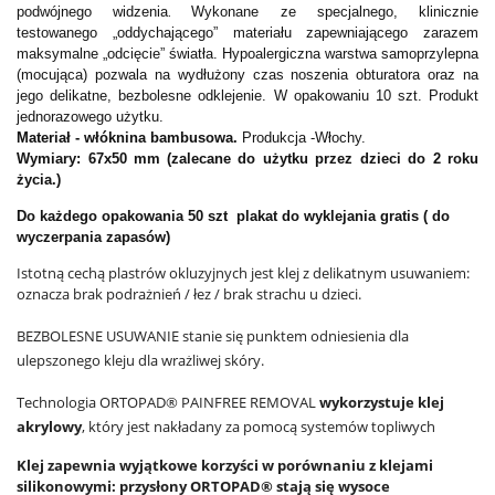
podwójnego widzenia
Wykonane ze specjalnego, klinicznie
.
testowanego „oddychającego” materiału zapewniającego zarazem
maksymalne „odcięcie” światła
. Hypoalergiczna warstwa samoprzylepna
(mocująca) pozwala na wydłużony czas noszenia obturatora oraz na
jego delikatne, bezbolesne odklejenie.
W opakowaniu 10 szt.
Produkt
jednorazowego użytku.
Materiał - włóknina bambusowa.
Produkcja -Włochy.
Wymiary: 67x50 mm
(zalecane do użytku przez dzieci do 2 roku
życia.)
Do każdego opakowania 50 szt plakat do wyklejania gratis ( do
wyczerpania zapasów)
Istotną cechą plastrów okluzyjnych jest klej z delikatnym usuwaniem:
oznacza brak podrażnień / łez / brak strachu u dzieci.
BEZBOLESNE USUWANIE stanie się punktem odniesienia dla
ulepszonego kleju dla wrażliwej skóry.
Technologia ORTOPAD® PAINFREE REMOVAL
wykorzystuje klej
akrylowy
, który jest nakładany za pomocą systemów topliwych
Klej zapewnia wyjątkowe korzyści w porównaniu z klejami
silikonowymi: przysłony ORTOPAD® stają się wysoce