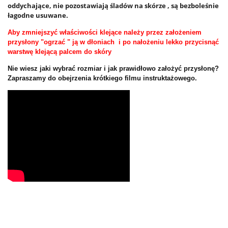
oddychające, nie pozostawiają śladów na skórze , są bezboleśnie
łagodne usuwane.
Aby zmniejszyć właściwości klejące należy przez założeniem
przysłony "ogrzać " ją w dłoniach i po nałożeniu lekko przycisnąć
warstwę klejącą palcem do skóry
Nie wiesz jaki wybrać rozmiar i jak prawidłowo założyć przysłonę?
Zapraszamy do obejrzenia krótkiego filmu instruktażowego.