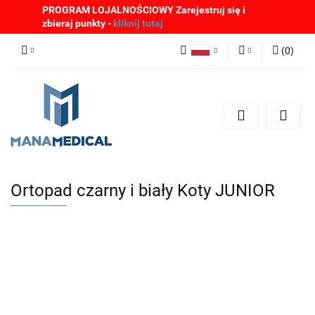
PROGRAM LOJALNOŚCIOWY Zarejestruj się i
zbieraj punkty -
kliknij tutaj
(
0
)
Polski
Zaloguj się
English
Zarejestruj się
German
Dodaj zgłoszenie
Zgody cookies
Ortopad czarny i biały Koty JUNIOR