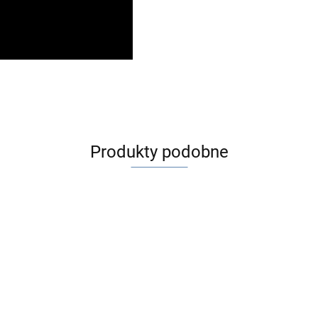
Produkty podobne
Ortopad 2 JEŻE
Ortopad 2 JEŻE