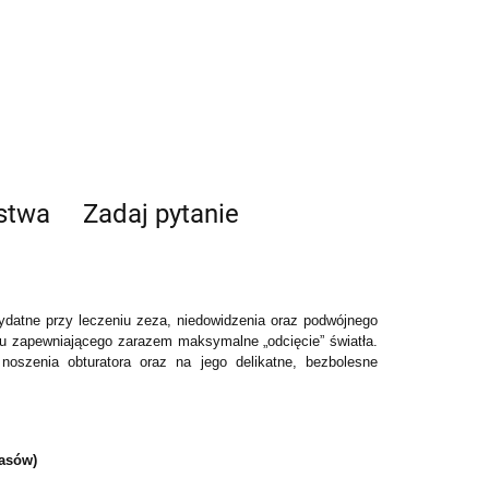
ństwa
Zadaj pytanie
ydatne przy leczeniu zeza, niedowidzenia oraz podwójnego
łu zapewniającego zarazem maksymalne „odcięcie” światła
.
oszenia obturatora oraz na jego delikatne, bezbolesne
pasów)