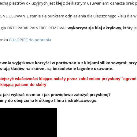
echą plastrów okluzyjnych jest klej z delikatnym usuwaniem: oznacza brak pod
NE USUWANIE stanie się punktem odniesienia dla ulepszonego kleju dla wra
ogia ORTOPAD® PAINFREE REMOVAL
wykorzystuje klej akrylowy
, który 
anka
CHŁOPIEC do pobrania
pewnia wyjątkowe korzyści w porównaniu z klejami silikonowymi: prz
wiają śladów na skórze , są bezboleśnie łagodne usuwane.
ejszyć właściwości klejące należy przez założeniem przysłony "ogrzać 
klejącą palcem do skóry
z jaki wybrać rozmiar i jak prawidłowo założyć przysłonę?
my do obejrzenia krótkiego filmu instruktażowego.