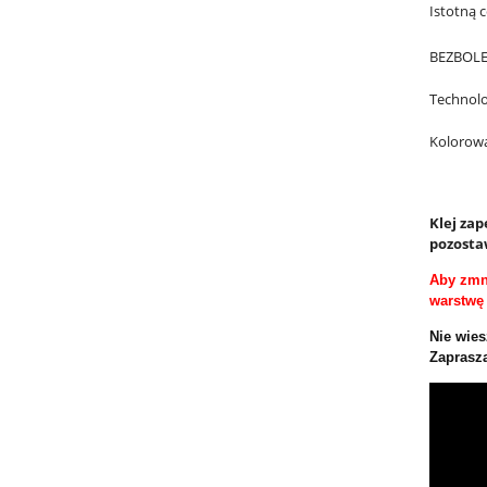
Istotną c
BEZBOLES
Technol
Kolorow
Klej za
pozosta
Aby zmni
warstwę 
Nie wies
Zaprasza