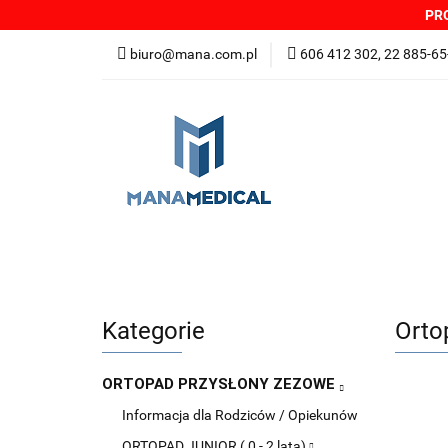
PRO
NOWOŚCI
PRO
biuro@mana.com.pl
606 412 302, 22 885-65
DYSTRYBUTORZY
Wszystkie kategorie
NOWO
Zgłoszenia incydentów
Oferta: zagrożeni
Kategorie
Orto
ORTOPAD PRZYSŁONY ZEZOWE
Informacja dla Rodziców / Opiekunów
ORTOPAD JUNIOR ( 0 - 2 lata)