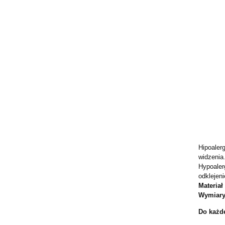
Hipoaler
widzenia
Hypoaler
odklejen
Materia
Wymiary
Do każde