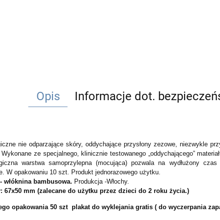
Opis
Informacje dot. bezpiecze
giczne nie odparzające skóry, oddychające przysłony zezowe, niezwykle prz
Wykonane ze specjalnego, klinicznie testowanego „oddychającego” materia
.
giczna warstwa samoprzylepna (mocująca) pozwala na wydłużony czas n
ie.
W opakowaniu 10 szt.
Produkt jednorazowego użytku.
ł - włóknina bambusowa.
Produkcja -Włochy.
: 67x50 mm
(zalecane do użytku przez dzieci do 2 roku życia.)
go opakowania 50 szt plakat do wyklejania gratis ( do wyczerpania za