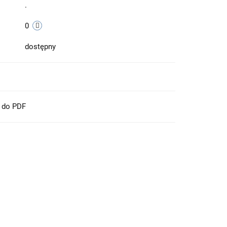
.
0
dostępny
t do PDF