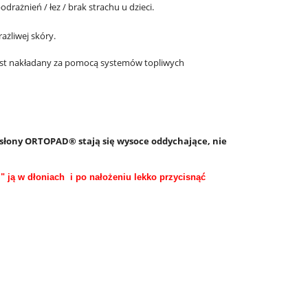
rażnień / łez / brak strachu u dzieci.
żliwej skóry.
jest nakładany za pomocą systemów topliwych
ysłony ORTOPAD® stają się wysoce oddychające, nie
" ją w dłoniach i po nałożeniu lekko przycisnąć