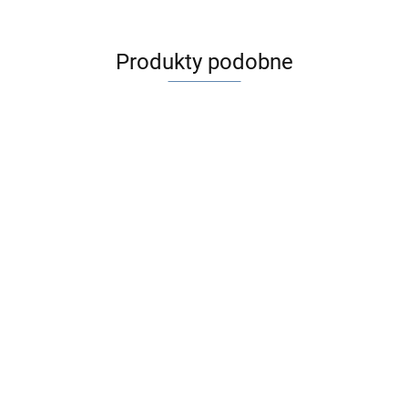
Produkty podobne
Ortopad 2 JEŻE
Ortopad 2 JEŻE
ALPAKI
JUNIOR
MEDIUM
Ortopad 2
17.90
17.90
HELIKOPTERY
O
JUNIOR
P
17.90
1