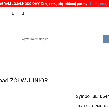
GRAM LOJALNOŚCIOWY Zarejestruj się i zbieraj punkty -
kliknij tutaj
MOCJE
BESTSELLERY
WYPRZEDAŻE
PLIKI DO P
-03
Zgłoszenia incydentów
Oferta: zagrożenie SARS-CoV-2
ŚCI
PROMOCJE
BESTSELLERY
WYPRZEDAŻE
P
e SARS-CoV-2
pad ŻÓŁW JUNIOR
Symbol:
SL1064
10 szt ORTOPAD. Hipo