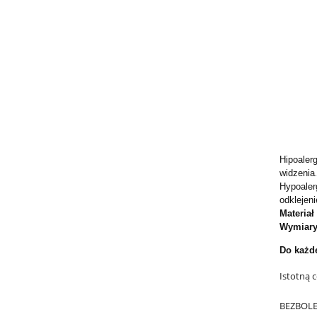
Hipoaler
widzenia
Hypoaler
odklejen
Materia
Wymiary
Do każde
Istotną c
BEZBOLES