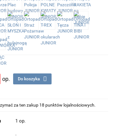
op.
Do koszyka
otrzymać za ten zakup 18 punktów lojalnościowych.
u
1 op.
.