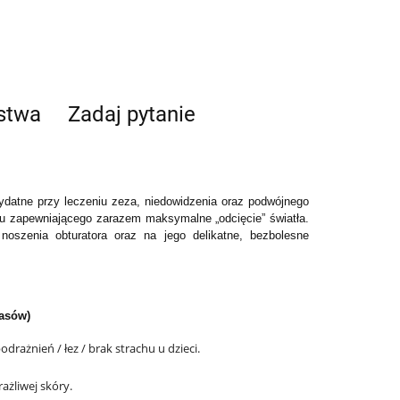
ństwa
Zadaj pytanie
ydatne przy leczeniu zeza, niedowidzenia oraz podwójnego
łu zapewniającego zarazem maksymalne „odcięcie” światła
.
oszenia obturatora oraz na jego delikatne, bezbolesne
pasów)
rażnień / łez / brak strachu u dzieci.
żliwej skóry.