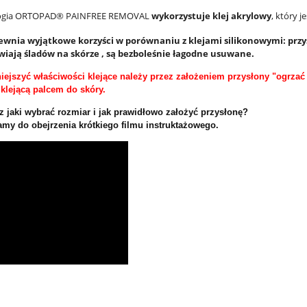
ogia ORTOPAD® PAINFREE REMOVAL
wykorzystuje klej akrylowy
, który 
pewnia wyjątkowe korzyści w porównaniu z klejami silikonowymi: prz
wiają śladów na skórze , są bezboleśnie łagodne usuwane.
iejszyć
właściwości klejące należy przez założeniem przysłony "ogrzać 
klejącą palcem do skóry.
z jaki wybrać rozmiar i jak prawidłowo założyć przysłonę?
my do obejrzenia krótkiego filmu instruktażowego.