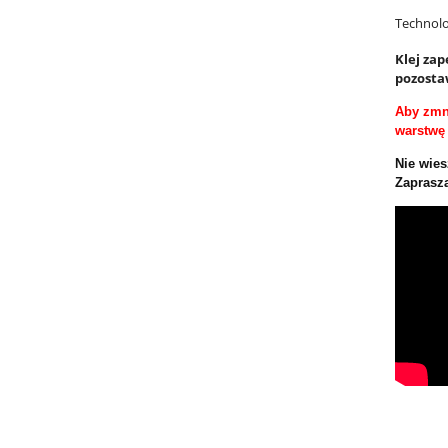
Technol
Klej za
pozosta
Aby zmn
warstwę 
Nie wies
Zaprasza