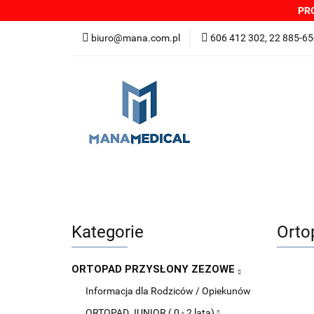
PRO
NOWOŚCI
PRO
biuro@mana.com.pl
606 412 302, 22 885-65
DYSTRYBUTORZY
Wszystkie kategorie
NOWO
Zgłoszenia incydentów
Oferta: zagrożeni
Kategorie
Orto
ORTOPAD PRZYSŁONY ZEZOWE
Informacja dla Rodziców / Opiekunów
ORTOPAD JUNIOR ( 0 - 2 lata)