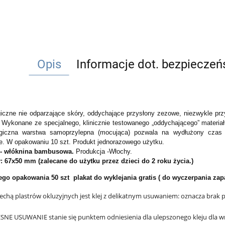
Opis
Informacje dot. bezpiecze
giczne nie odparzające skóry, oddychające przysłony zezowe, niezwykle prz
Wykonane ze specjalnego, klinicznie testowanego „oddychającego” materia
.
giczna warstwa samoprzylepna (mocująca) pozwala na wydłużony czas n
ie.
W opakowaniu 10 szt.
Produkt jednorazowego użytku.
ł - włóknina bambusowa.
Produkcja -Włochy.
: 67x50 mm
(zalecane do użytku przez dzieci do 2 roku życia.)
go opakowania 50 szt plakat do wyklejania gratis ( do wyczerpania za
echą plastrów okluzyjnych jest klej z delikatnym usuwaniem: oznacza brak pod
NE USUWANIE stanie się punktem odniesienia dla ulepszonego kleju dla wra