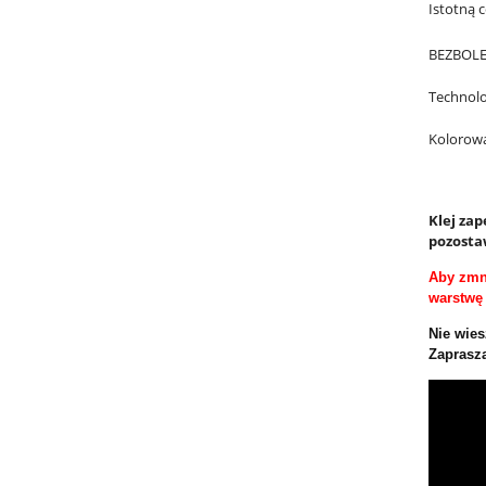
Istotną c
BEZBOLES
Technol
Kolorow
Klej za
pozosta
Aby zmn
warstwę 
Nie wies
Zaprasza