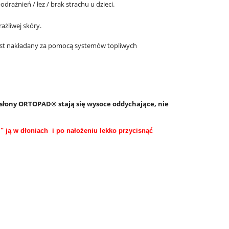
rażnień / łez / brak strachu u dzieci.
żliwej skóry.
jest nakładany za pomocą systemów topliwych
ysłony ORTOPAD® stają się wysoce oddychające, nie
" ją w dłoniach i po nałożeniu lekko przycisnąć