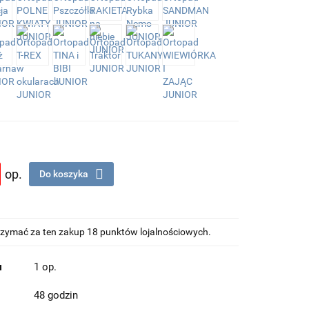
op.
Do koszyka
otrzymać za ten zakup 18 punktów lojalnościowych.
u
1 op.
48 godzin