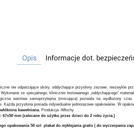
Opis
Informacje dot. bezpiecze
giczne nie odparzające skóry, oddychające przysłony zezowe, niezwykle prz
Wykonane ze specjalnego, klinicznie testowanego „oddychającego” materia
.
giczna warstwa samoprzylepna (mocująca) pozwala na wydłużony czas n
ie.
Każda przysłona posiada indywidualne jednorazowe opakowanie. W opako
-włóknina bawełniana.
Produkcja -Włochy
: 67x50 mm
(zalecane do użytku przez dzieci do 2 roku życia.)
go opakowania 50 szt plakat do wyklejania gratis ( do wyczerpania za