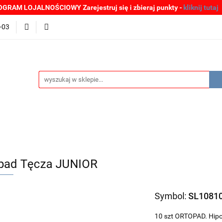
GRAM LOJALNOŚCIOWY Zarejestruj się i zbieraj punkty -
kliknij tutaj
MOCJE
BESTSELLERY
WYPRZEDAŻE
PLIKI DO P
-03
Zgłoszenia incydentów
Oferta: zagrożenie SARS-CoV-2
ŚCI
PROMOCJE
BESTSELLERY
WYPRZEDAŻE
P
e SARS-CoV-2
pad Tęcza JUNIOR
Symbol:
SL1081
10 szt ORTOPAD. Hipo