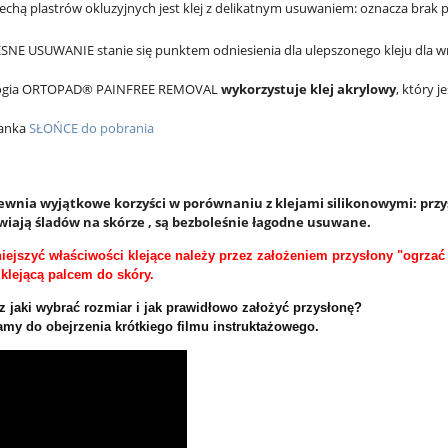
echą plastrów okluzyjnych jest klej z delikatnym usuwaniem: oznacza brak pod
NE USUWANIE stanie się punktem odniesienia dla ulepszonego kleju dla wra
ogia ORTOPAD® PAINFREE REMOVAL
wykorzystuje klej akrylowy
, który 
anka
SŁOŃCE do pobrania
pewnia wyjątkowe korzyści w porównaniu z klejami silikonowymi: prz
wiają śladów na skórze , są bezboleśnie łagodne usuwane.
iejszyć
właściwości klejące należy przez założeniem przysłony "ogrzać 
klejącą palcem do skóry.
z jaki wybrać rozmiar i jak prawidłowo założyć przysłonę?
my do obejrzenia krótkiego filmu instruktażowego.