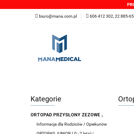
PRO
NOWOŚCI
PRO
biuro@mana.com.pl
606 412 302, 22 885-65
DYSTRYBUTORZY
Wszystkie kategorie
NOWO
Zgłoszenia incydentów
Oferta: zagrożeni
Kategorie
Orto
ORTOPAD PRZYSŁONY ZEZOWE
Informacja dla Rodziców / Opiekunów
ORTOPAD JUNIOR ( 0 - 2 lata)