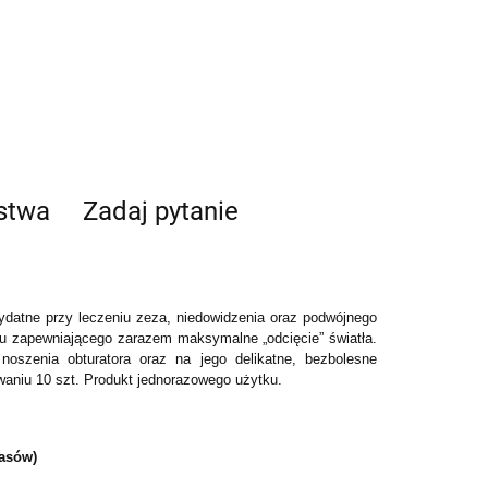
ństwa
Zadaj pytanie
ydatne przy leczeniu zeza, niedowidzenia oraz podwójnego
łu zapewniającego zarazem maksymalne „odcięcie” światła
.
oszenia obturatora oraz na jego delikatne, bezbolesne
waniu 10 szt.
Produkt jednorazowego użytku.
pasów)