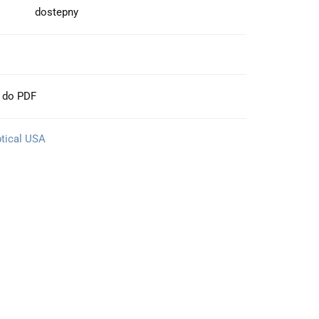
dostepny
t do PDF
ptical USA