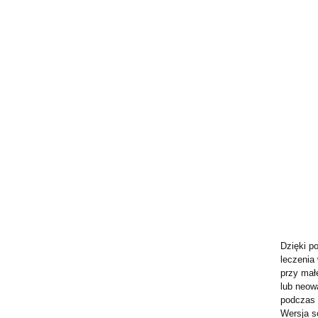
Dzięki p
leczenia
przy mał
lub neow
podczas 
Wersja s