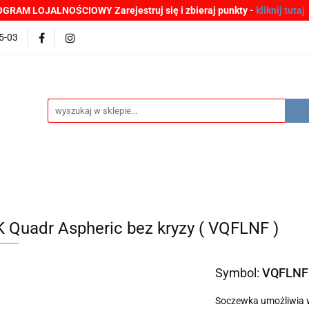
GRAM LOJALNOŚCIOWY Zarejestruj się i zbieraj punkty -
kliknij tutaj
MOCJE
BESTSELLERY
WYPRZEDAŻE
PLIKI DO P
5-03
Zgłoszenia incydentów
Oferta: zagrożenie SARS-CoV-2
ŚCI
PROMOCJE
BESTSELLERY
WYPRZEDAŻE
P
e SARS-CoV-2
 Quadr Aspheric bez kryzy ( VQFLNF )
Symbol:
VQFLNF
Soczewka umożliwia w