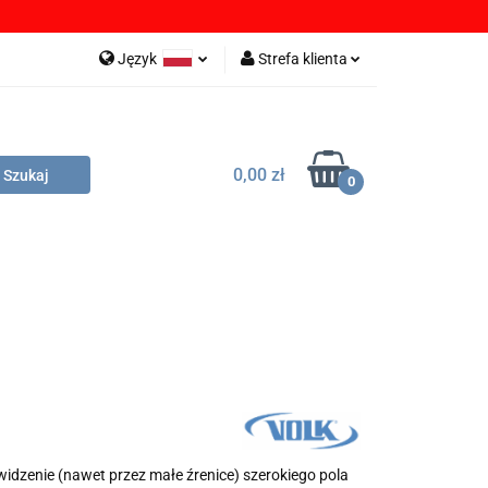
OBRANIA
Język
Strefa klienta
Polski
Zaloguj się
English
Zarejestruj się
0,00 zł
German
Dodaj zgłoszenie
0
Zgody cookies
LIKI DO POBRANIA
DYSTRYBUTORZY
idzenie (nawet przez małe źrenice) szerokiego pola