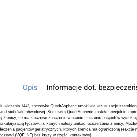
Opis
Informacje dot. bezpiecze
olu widzenia 144°, soczewka QuadrAspheric umożliwia wizualizację szerokieg
 wad siatkówki obwodowej. Soczewka QuadrAspheric została specjalnie zapro
ej źrenicy, co ma kluczowe znaczenie w ocenie i leczeniu pacjentów wysokie
askularyzacją tęczówki, u których należy unikać rozszerzania źrenicy. Możli
leczenia pacjentów geriatrycznych, których źrenica ma ograniczoną reakcję n
oczewki (VQFLNF) bez kryzy w części kontaktowej.