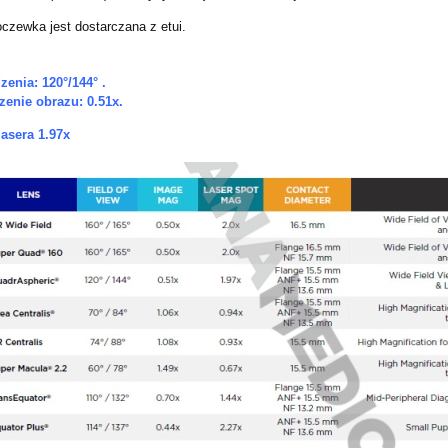
czewka jest dostarczana z etui.
zenia: 120°/144° .
enie obrazu: 0.51x.
asera 1.97x