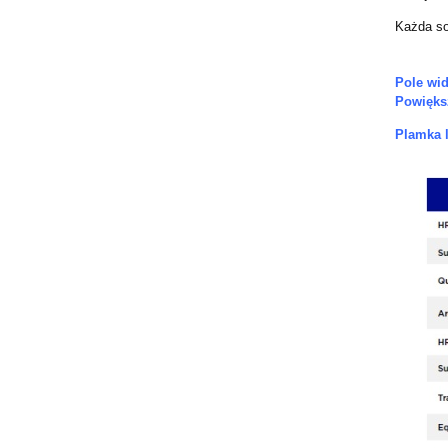
Każda so
Pole wid
Powiększ
Plamka l