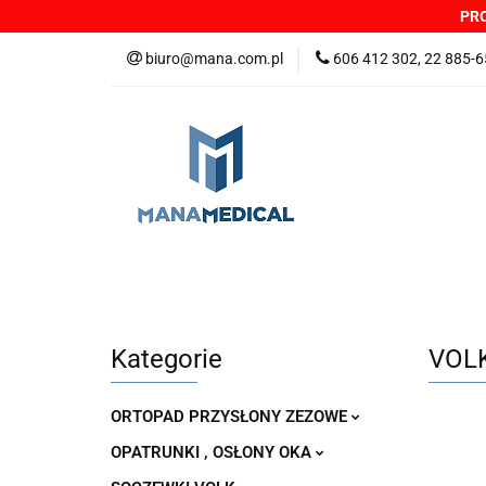
PRO
NOWOŚCI
PRO
biuro@mana.com.pl
606 412 302, 22 885-6
DYSTRYBUTORZY
Wszystkie kategorie
NOWO
Zgłoszenia incydentów
Oferta: zagrożeni
Kategorie
VOLK
ORTOPAD PRZYSŁONY ZEZOWE
OPATRUNKI , OSŁONY OKA