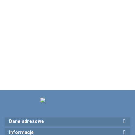
ALGERBRUSH II
20 szt Kaniula do
0,5 mm mini
wiskoelastyku
wiertarka
477.00
27G zagięta 45 ° ,
20 szt Kaniula do
okulistyczna
80.00
77082
kanalików łzowych 26G
łukowato zagięta ,28
74.00
mm 77021
Dane adresowe
Informacje