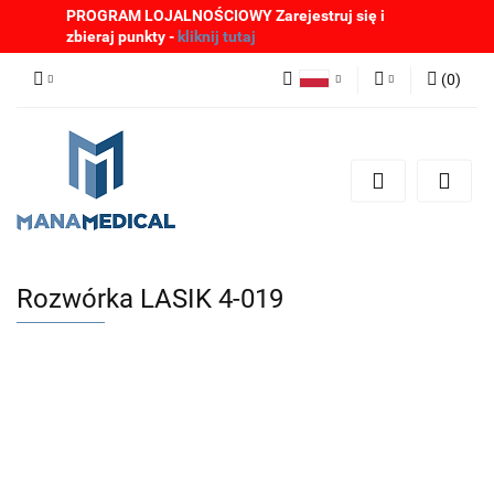
PROGRAM LOJALNOŚCIOWY Zarejestruj się i
zbieraj punkty -
kliknij tutaj
(
0
)
Polski
Zaloguj się
English
Zarejestruj się
German
Dodaj zgłoszenie
Zgody cookies
Rozwórka LASIK 4-019