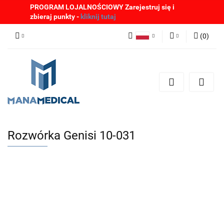
PROGRAM LOJALNOŚCIOWY Zarejestruj się i
zbieraj punkty -
kliknij tutaj
(
0
)
Polski
Zaloguj się
English
Zarejestruj się
German
Dodaj zgłoszenie
Zgody cookies
Rozwórka Genisi 10-031