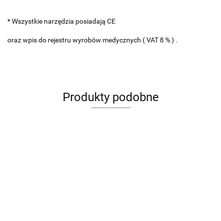
* Wszystkie narzędzia posiadają CE
oraz wpis do rejestru wyrobów medycznych ( VAT 8 % ) .
Produkty podobne
ALGERBRUSH II
20 szt Kaniula do