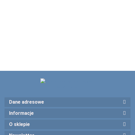
0,5 mm mini
wiskoelastyku
wiertarka
477.00
27G zagięta 45 ° ,
20 szt Kaniula do
okulistyczna
80.00
77082
kanalików łzowych 26G
łukowato zagięta ,28
74.00
mm 77021
Dane adresowe
Informacje
O sklepie