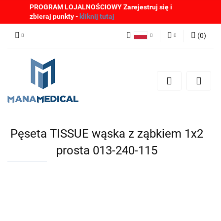
PROGRAM LOJALNOŚCIOWY Zarejestruj się i
zbieraj punkty -
kliknij tutaj
(
0
)
Polski
Zaloguj się
English
Zarejestruj się
German
Dodaj zgłoszenie
Zgody cookies
Pęseta TISSUE wąska z ząbkiem 1x2
prosta 013-240-115