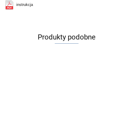
instrukcja
Produkty podobne
ALGERBRUSH II
20 szt Kaniula do
0,5 mm mini
wiskoelastyku
wiertarka
477.00
27G zagięta 45 ° ,
20 szt Kaniula do
okulistyczna
80.00
77082
kanalików łzowych 26G