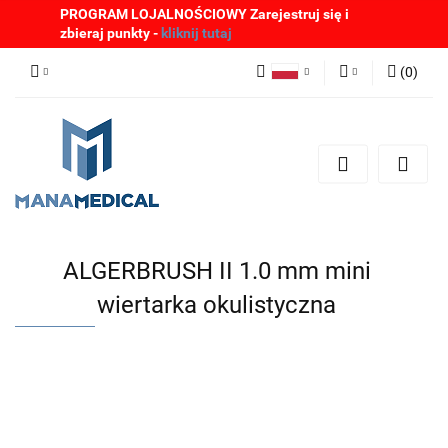
PROGRAM LOJALNOŚCIOWY Zarejestruj się i
zbieraj punkty -
kliknij tutaj
(
0
)
Polski
Zaloguj się
English
Zarejestruj się
German
Dodaj zgłoszenie
Zgody cookies
ALGERBRUSH II 1.0 mm mini
wiertarka okulistyczna