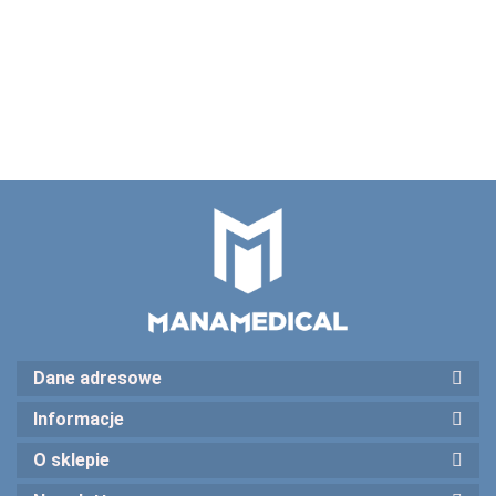
łukowato zagięta ,28
74.00
mm 77021
Dane adresowe
Informacje
O sklepie