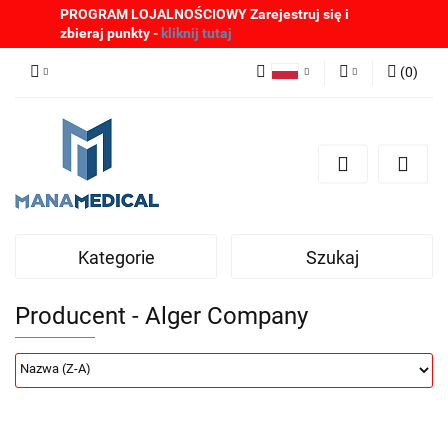
PROGRAM LOJALNOŚCIOWY Zarejestruj się i
zbieraj punkty -
kliknij tutaj
(
0
)
Polski
Zaloguj się
English
Zarejestruj się
German
Dodaj zgłoszenie
Zgody cookies
Kategorie
Szukaj
Producent - Alger Company