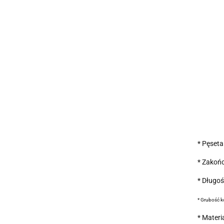
* Pęseta
* Zakoń
* Długoś
* Grubość 
* Materi