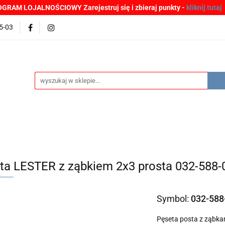
GRAM LOJALNOŚCIOWY Zarejestruj się i zbieraj punkty -
kliknij tutaj
MOCJE
BESTSELLERY
WYPRZEDAŻE
PLIKI DO P
5-03
Zgłoszenia incydentów
Oferta: zagrożenie SARS-CoV-2
ŚCI
PROMOCJE
BESTSELLERY
WYPRZEDAŻE
P
e SARS-CoV-2
ta LESTER z ząbkiem 2x3 prosta 032-588-
Symbol:
032-588
Pęseta posta z ząbka