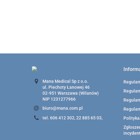
mm 77021
74.00
Inform
Mana Medical Sp z o.o.
Regula
ul. Piechoty Łanowej 46
Regulam
02-951 Warszawa (Wilanów)
NIP 1231277966
Regulam
biuro@mana.com.pl
Regulam
tel. 606 412 302, 22 885 65 03,
Polityk
Zgłoszen
incyden