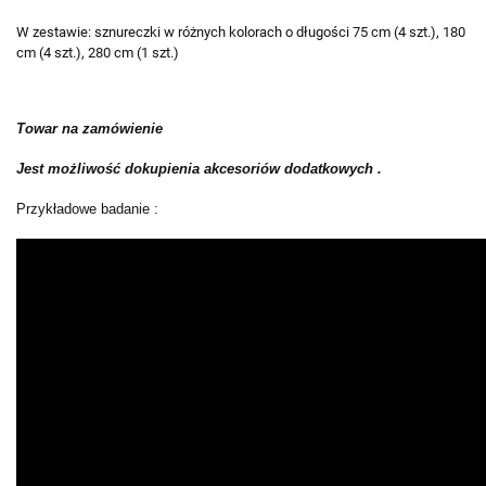
W zestawie: sznureczki w różnych kolorach o długości 75 cm (4 szt.), 180
cm (4 szt.), 280 cm (1 szt.)
Towar na zamówienie
Jest możliwość dokupienia akcesoriów dodatkowych .
Przykładowe badanie :