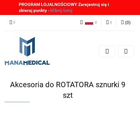
PROGRAM LOJALNOŚCIOWY Zarejestruj się i
zbieraj punkty -
kliknij tutaj
(
0
)
Polski
Zaloguj się
English
Zarejestruj się
German
Dodaj zgłoszenie
Zgody cookies
Akcesoria do ROTATORA sznurki 9
szt