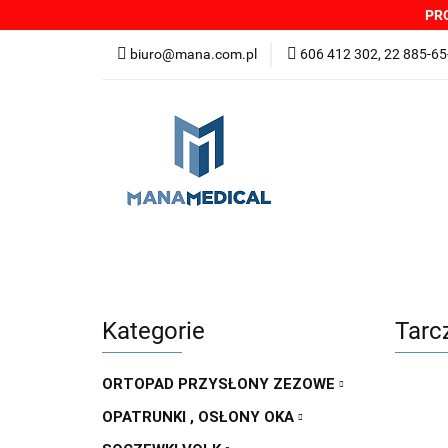
PRO
NOWOŚCI
PRO
biuro@mana.com.pl
606 412 302, 22 885-65
DYSTRYBUTORZY
Wszystkie kategorie
NOWO
Zgłoszenia incydentów
Oferta: zagrożeni
Kategorie
Tarc
ORTOPAD PRZYSŁONY ZEZOWE
OPATRUNKI , OSŁONY OKA