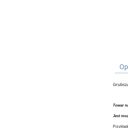
Op
Grubsza
Towar n
Jest mo
Przykład