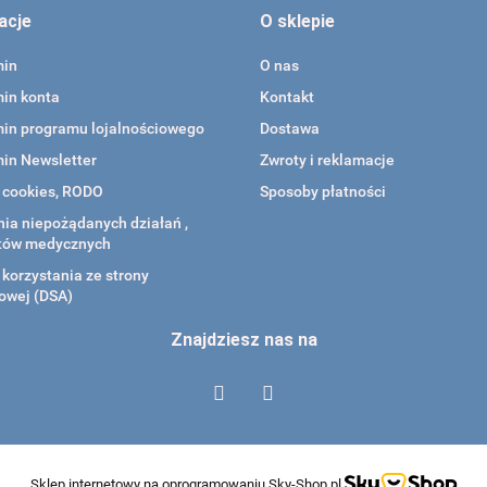
acje
O sklepie
min
O nas
in konta
Kontakt
in programu lojalnościowego
Dostawa
in Newsletter
Zwroty i reklamacje
a cookies, RODO
Sposoby płatności
ia niepożądanych działań ,
tów medycznych
korzystania ze strony
owej (DSA)
Znajdziesz nas na
Sklep internetowy na oprogramowaniu Sky-Shop.pl