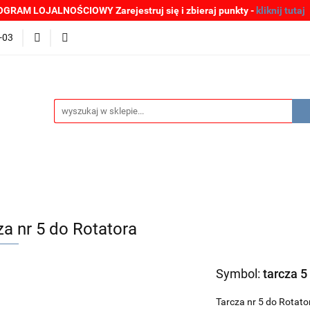
GRAM LOJALNOŚCIOWY Zarejestruj się i zbieraj punkty -
kliknij tutaj
MOCJE
BESTSELLERY
WYPRZEDAŻE
PLIKI DO P
-03
Zgłoszenia incydentów
Oferta: zagrożenie SARS-CoV-2
ŚCI
PROMOCJE
BESTSELLERY
WYPRZEDAŻE
P
e SARS-CoV-2
za nr 5 do Rotatora
Symbol:
tarcza 5
Tarcza nr 5 do Rotat