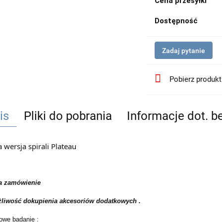
Cena przesyłki
Dostępność
Zadaj pytanie
Pobierz produk
is
Pliki do pobrania
Informacje dot. 
 wersja spirali Plateau
a zamówienie
żliwość dokupienia akcesoriów dodatkowych .
owe badanie :