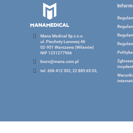
Inform
Regula
Regulam
Regulam
Mana Medical Sp z o.o.
ul. Piechoty Łanowej 46
Regulam
02-951 Warszawa (Wilanów)
Polityk
NIP 1231277966
Zgłoszen
biuro@mana.com.pl
incyden
tel. 606 412 302, 22 885 65 03,
Warunki 
internet