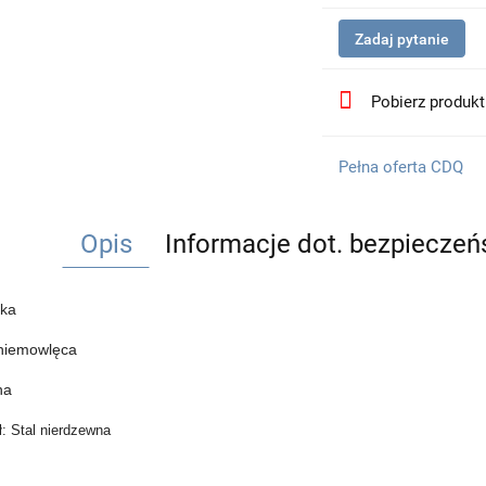
Zadaj pytanie
Pobierz produk
Pełna oferta CDQ
Opis
Informacje dot. bezpiecze
ka
niemowlęca
na
ł: Stal nierdzewna