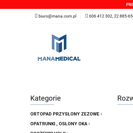
PRO
NOWOŚCI
PRO
biuro@mana.com.pl
606 412 302, 22 885-65
DYSTRYBUTORZY
Wszystkie kategorie
NOWO
Zgłoszenia incydentów
Oferta: zagrożeni
Kategorie
Rozw
ORTOPAD PRZYSŁONY ZEZOWE
OPATRUNKI , OSŁONY OKA