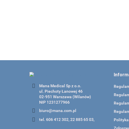
20 szt Kaniula do kanalików łzowych 26G łukowa
mm 77021
74.00
Inform
Mana Medical Sp z o.o.
Regula
ul. Piechoty Łanowej 46
Regulam
02-951 Warszawa (Wilanów)
NIP 1231277966
Regulam
biuro@mana.com.pl
Regulam
tel. 606 412 302, 22 885 65 03,
Polityk
Zgłoszen