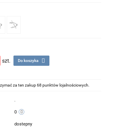
szt.
Do koszyka
otrzymać za ten zakup 68 punktów lojalnościowych.
.
0
dostepny