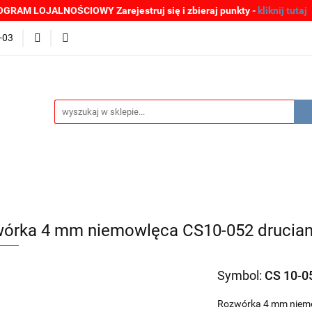
GRAM LOJALNOŚCIOWY Zarejestruj się i zbieraj punkty -
kliknij tutaj
MOCJE
BESTSELLERY
WYPRZEDAŻE
PLIKI DO P
-03
Zgłoszenia incydentów
Oferta: zagrożenie SARS-CoV-2
ŚCI
PROMOCJE
BESTSELLERY
WYPRZEDAŻE
P
e SARS-CoV-2
órka 4 mm niemowlęca CS10-052 drucia
Symbol:
CS 10-0
Rozwórka 4 mm niem