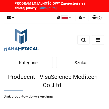
PROGRAM LOJALNOŚCIOWY Zarejestruj się i
zbieraj punkty -
kliknij tutaj
(
0
)
Polski
Zaloguj się
English
Zarejestruj się
German
Dodaj zgłoszenie
Zgody cookies
Kategorie
Szukaj
Producent - VisuScience Meditech
Co.,Ltd.
Brak produktów do wyświetlenia