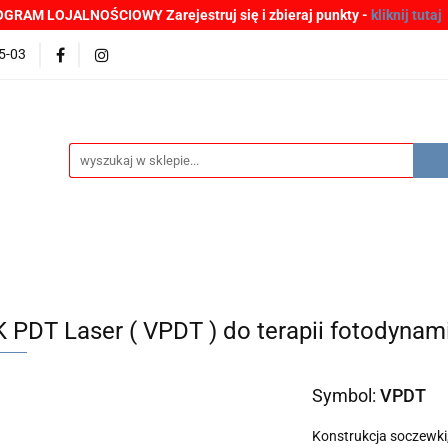
GRAM LOJALNOŚCIOWY Zarejestruj się i zbieraj punkty -
kliknij tutaj
MOCJE
BESTSELLERY
WYPRZEDAŻE
PLIKI DO P
5-03
Zgłoszenia incydentów
Oferta: zagrożenie SARS-CoV-2
ŚCI
PROMOCJE
BESTSELLERY
WYPRZEDAŻE
P
e SARS-CoV-2
 PDT Laser ( VPDT ) do terapii fotodynam
Symbol:
VPDT
Konstrukcja soczewki