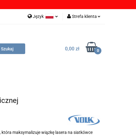
OBRANIA
Język
Strefa klienta
Polski
Zaloguj się
English
Zarejestruj się
0,00 zł
German
Dodaj zgłoszenie
0
Zgody cookies
LIKI DO POBRANIA
DYSTRYBUTORZY
icznej
, która maksymalizuje wiązkę lasera na siatkówce