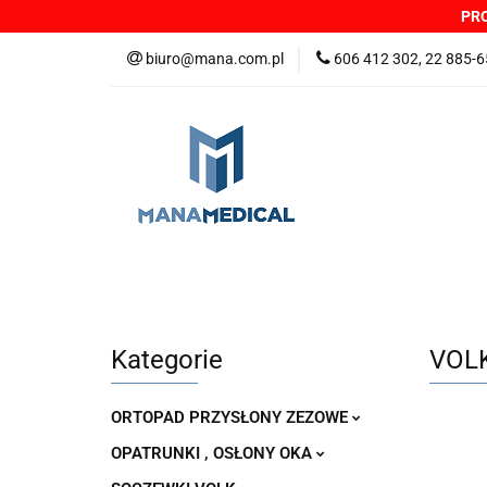
PRO
NOWOŚCI
PRO
biuro@mana.com.pl
606 412 302, 22 885-6
DYSTRYBUTORZY
Wszystkie kategorie
NOWO
Zgłoszenia incydentów
Oferta: zagrożeni
Kategorie
VOLK
ORTOPAD PRZYSŁONY ZEZOWE
OPATRUNKI , OSŁONY OKA