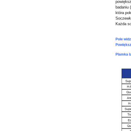
powiększ
badaniu 
która po
Soczewka
Każda so
Pole widz
Powiększ
Plamka l