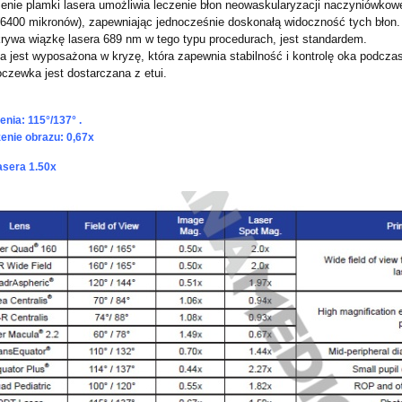
enie plamki lasera umożliwia leczenie błon neowaskularyzacji naczyniówko
(6400 mikronów), zapewniając jednocześnie doskonałą widoczność tych błon
krywa wiązkę lasera 689 nm w tego typu procedurach, jest standardem.
 jest wyposażona w kryzę, która zapewnia stabilność i kontrolę oka podczas
czewka jest dostarczana z etui.
enia: 115°/137° .
enie obrazu: 0,67x
asera 1.50x