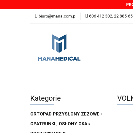
PRO
NOWOŚCI
PRO
biuro@mana.com.pl
606 412 302, 22 885-65
DYSTRYBUTORZY
Wszystkie kategorie
NOWO
Zgłoszenia incydentów
Oferta: zagrożeni
Kategorie
VOLK
ORTOPAD PRZYSŁONY ZEZOWE
OPATRUNKI , OSŁONY OKA