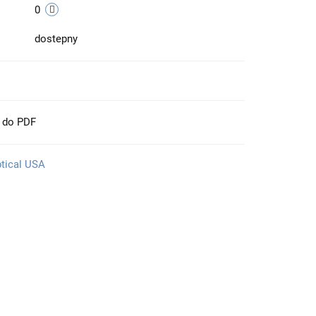
0
dostepny
t do PDF
ptical USA