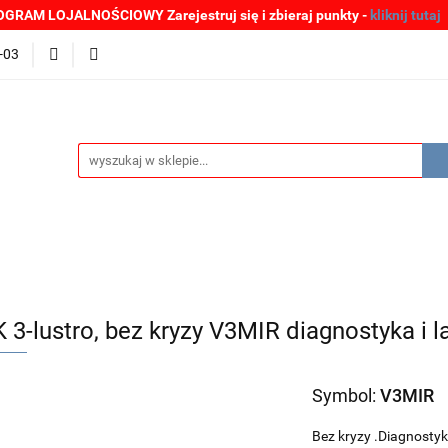
GRAM LOJALNOŚCIOWY Zarejestruj się i zbieraj punkty -
kliknij tutaj
MOCJE
BESTSELLERY
WYPRZEDAŻE
PLIKI DO P
-03
Zgłoszenia incydentów
Oferta: zagrożenie SARS-CoV-2
ŚCI
PROMOCJE
BESTSELLERY
WYPRZEDAŻE
P
e SARS-CoV-2
 3-lustro, bez kryzy V3MIR diagnostyka i 
Symbol:
V3MIR
Bez kryzy .Diagnostyk