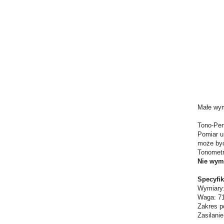
Małe wym
Tono-Pen 
Pomiar u
może być
Tonometr
Nie wyma
Specyfik
Wymiary:
Waga: 7
Zakres p
Zasilani