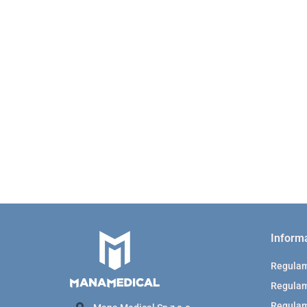
ALGERBRUSH II 0,5 mm
ALGERBRUSH II 1.0
mini wiertarka okulistyczna
mini wiertarka okuli
477.00
477.00
Inform
Regula
Regulam
Regulam