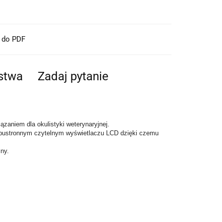
t do PDF
ństwa
Zadaj pytanie
ązaniem dla okulistyki weterynaryjnej.
 obustronnym czytelnym wyświetlaczu LCD dzięki czemu
zny.