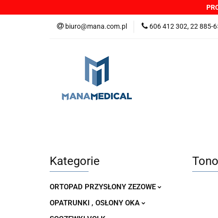
PRO
NOWOŚCI
PRO
biuro@mana.com.pl
606 412 302, 22 885-6
DYSTRYBUTORZY
Wszystkie kategorie
NOWO
Zgłoszenia incydentów
Oferta: zagrożeni
Kategorie
Tono
ORTOPAD PRZYSŁONY ZEZOWE
OPATRUNKI , OSŁONY OKA