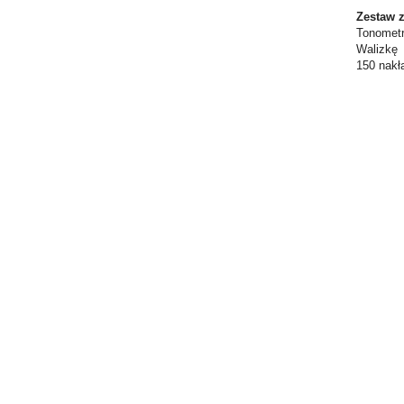
Zestaw z
Tonometr
Walizkę
150 nakł