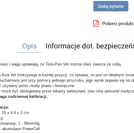
Zadaj pytanie
Pobierz produk
Opis
Informacje dot. bezpiecze
iary i waga sprawiają, że Tono-Pen Vet można mieś zawsze ze sobą.
Avia Vet funkcjonuje w każdej pozycji, co sprawia, ze jest on idealnym rozwi
ruchamiany jest przy pomocy jednego przycisku, jego wynik pojawia się na
 używany przez osoby prawo i leworęczne
 może być obsługiwany przez lekarzy weterynarii, oraz inny personel medyc
ga codziennej kalibracji.
acja:
 16 x 4,4 x 2 cm
1g
omiarowy: 1 - 99mmHg
e: akumulator PowerCell