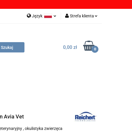
OBRANIA
Język
Strefa klienta
Polski
Zaloguj się
English
Zarejestruj się
0,00 zł
German
Dodaj zgłoszenie
0
Zgody cookies
LIKI DO POBRANIA
DYSTRYBUTORZY
n Avia Vet
eterynaryjny , okulistyka zwierzęca