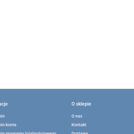
639.00
Haczyk GRAEFE
tęczówkowy tępy 032-
 mm
255-120
styczna
219.00
Kleszcze BON
szwów wąskie
proste
289.00
acje
O sklepie
min
O nas
in konta
Kontakt
in programu lojalnościowego
Dostawa