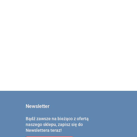
Mięśnio-trzymacz lewy
JAMESON 10,0cm 032-613-
ACCOLTO do
100
 032-600-100
369.00
Newsletter
Bądź zawsze na bieżąco z ofertą
naszego sklepu, zapisz się do
Newslettera teraz!