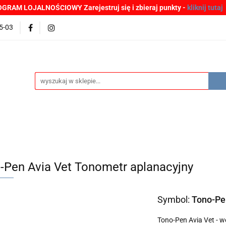
GRAM LOJALNOŚCIOWY Zarejestruj się i zbieraj punkty -
kliknij tutaj
MOCJE
BESTSELLERY
WYPRZEDAŻE
PLIKI DO P
5-03
Zgłoszenia incydentów
Oferta: zagrożenie SARS-CoV-2
ŚCI
PROMOCJE
BESTSELLERY
WYPRZEDAŻE
P
e SARS-CoV-2
-Pen Avia Vet Tonometr aplanacyjny
Symbol:
Tono-Pe
Tono-Pen Avia Vet - w