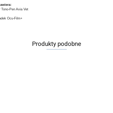
awiera:
 Tono-Pen Avia Vet
adek Ocu-Film+
Produkty podobne
Kaseta do
sterylizacji 11-
010