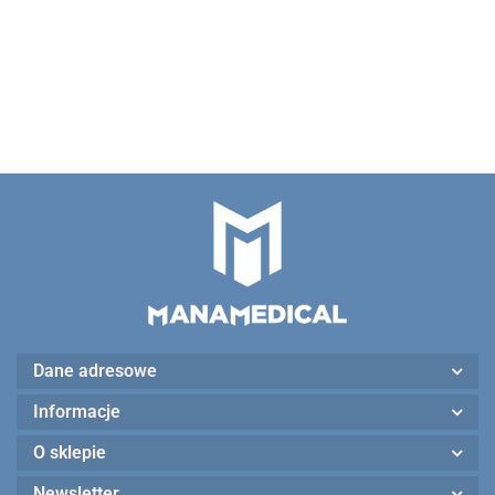
łukowato zagięta ,28
74.00
mm 77021
Dane adresowe
Informacje
O sklepie
Newsletter