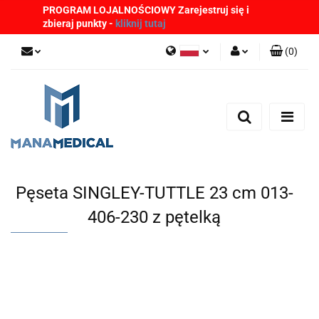
PROGRAM LOJALNOŚCIOWY Zarejestruj się i
zbieraj punkty -
kliknij tutaj
(
0
)
Polski
Zaloguj się
English
Zarejestruj się
German
Dodaj zgłoszenie
Zgody cookies
Pęseta SINGLEY-TUTTLE 23 cm 013-
406-230 z pętelką