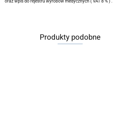
oraz wpis do rejestru wyrobów medycznych ( VAT 8 % ) .
Produkty podobne
ALGERBRUSH II
20 szt Kaniula do
0,5 mm mini
wiskoelastyku
wiertarka
477.00
27G zagięta 45 ° ,
20 szt Kaniula do
okulistyczna
80.00
77082
kanalików łzowych 26G