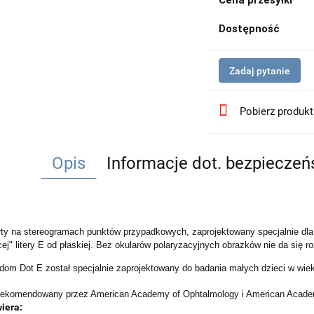
Cena przesyłki
Dostępność
Zadaj pytanie
Pobierz produk
Opis
Informacje dot. bezpiecze
rty na stereogramach punktów przypadkowych, zaprojektowany specjalnie dla 
ej" litery E od płaskiej. Bez okularów polaryzacyjnych obrazków nie da się 
dom Dot E został specjalnie zaprojektowany do badania małych dzieci w wieku
rekomendowany przez American Academy of Ophtalmology i American Academ
iera: