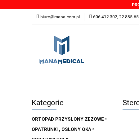
PRO
NOWOŚCI
PRO
biuro@mana.com.pl
606 412 302, 22 885-65
DYSTRYBUTORZY
Wszystkie kategorie
NOWO
Zgłoszenia incydentów
Oferta: zagrożeni
Kategorie
Ster
ORTOPAD PRZYSŁONY ZEZOWE
OPATRUNKI , OSŁONY OKA