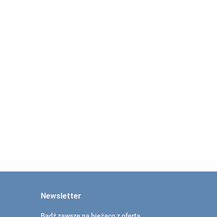
Okulary pediatryczne
Okulary do stereo
do stereo testu,
testu, polaryzacyjne,
polaryzacyjne
dla dorosłych
j
129.00
109.00
e
Newsletter
Bądź zawsze na bieżąco z ofertą