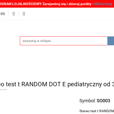
GRAM LOJALNOŚCIOWY Zarejestruj się i zbieraj punkty -
kliknij tutaj
MOCJE
BESTSELLERY
WYPRZEDAŻE
PLIKI DO P
-03
Zgłoszenia incydentów
Oferta: zagrożenie SARS-CoV-2
ŚCI
PROMOCJE
BESTSELLERY
WYPRZEDAŻE
P
e SARS-CoV-2
eo test t RANDOM DOT E pediatryczny od 3
Symbol:
SO003
Stereo test t RANDOM 