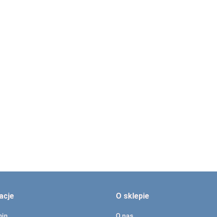
Okulary czerwono-
Okulary czerwono-
zielone anaglifowe
zielone anaglifowe
Okulary czerwono-
Papugi, 59539
Tygrysy 59540
zielone w metalowe
186.00
186.00
oprawie, odwracaln
203.00
acje
O sklepie
min
O nas