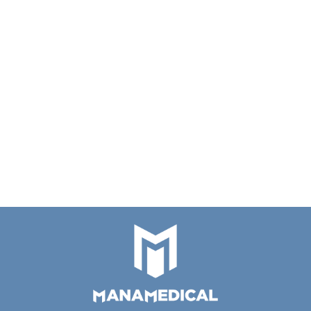
ALGERBRUSH II
20 szt Kaniula do
0,5 mm mini
wiskoelastyku
wiertarka
477.00
27G zagięta 45 ° ,
20 szt Kaniula do
okulistyczna
80.00
77082
kanalików łzowych 26G
łukowato zagięta ,28
74.00
mm 77021