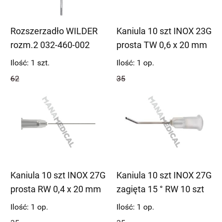
Rozszerzadło WILDER
Kaniula 10 szt INOX 23G
rozm.2 032-460-002
prosta TW 0,6 x 20 mm
23045S/20
Ilość:
1
szt.
Ilość:
1
op.
62
35
Kaniula 10 szt INOX 27G
Kaniula 10 szt INOX 27G
prosta RW 0,4 x 20 mm
zagięta 15 ° RW 10 szt
27045S/20
0,4 x 20 mm 27045B/20
Ilość:
1
op.
Ilość:
1
op.