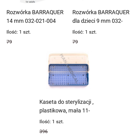
Rozwórka BARRAQUER
Rozwórka BARRAQUER
14 mm 032-021-004
dla dzieci 9 mm 032-
druciana
021-003 druciana
Ilość:
1
szt.
Ilość:
1
szt.
79
79
Kaseta do sterylizacji ,
plastikowa, mała 11-
009
Ilość:
1
szt.
396