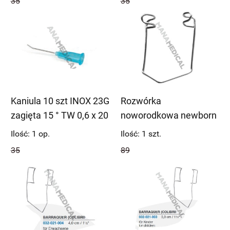
35
35
Kaniula 10 szt INOX 23G
Rozwórka
zagięta 15 ° TW 0,6 x 20
noworodkowa newborn
mm CHOP23045B/20
4mm druciana OK54
Ilość:
1
op.
Ilość:
1
szt.
35
89