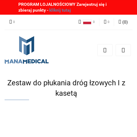
PROGRAM LOJALNOŚCIOWY Zarejestruj się i
zbieraj punkty -
kliknij tutaj
(
0
)
Polski
Zaloguj się
English
Zarejestruj się
German
Dodaj zgłoszenie
Zgody cookies
Zestaw do płukania dróg łzowych I z
kasetą