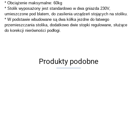
* Obciążenie maksymalne: 60kg
*
Stolik wyposażony jest standardowo w dwa gniazda 230V,
umieszczone pod blatem, do zasilenia urządzeń stojących na stoliku.
*
W podstawie wbudowane są dwa kółka jezdne do łatwego
przemieszczania stolika, dodatkowo dwie stopki regulowane, służące
do korekcji nierówności podłogi.
Produkty podobne
Na zamówienie
Etui
Akumulator
100 szt
mięk
PowerCell
Pryzmat
Egzoftalmometr
Egzoftalmometr
HEIN
Tono-Pen
34.0
TONOJET
620.00