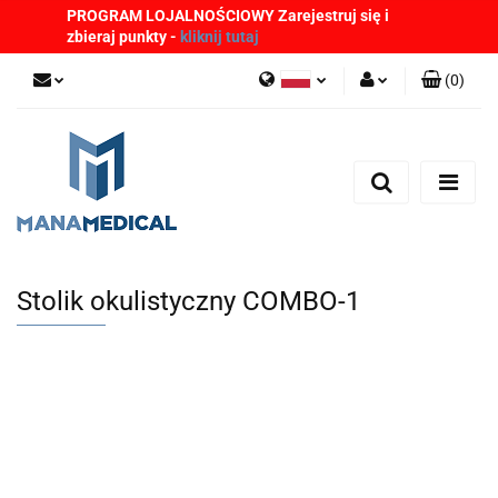
PROGRAM LOJALNOŚCIOWY Zarejestruj się i
zbieraj punkty -
kliknij tutaj
(
0
)
Polski
Zaloguj się
English
Zarejestruj się
German
Dodaj zgłoszenie
Zgody cookies
Stolik okulistyczny COMBO-1