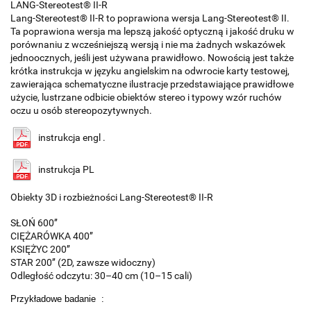
LANG-Stereotest® II-R
Lang-Stereotest® II-R to poprawiona wersja Lang-Stereotest® II.
Ta poprawiona wersja ma lepszą jakość optyczną i jakość druku w
porównaniu z wcześniejszą wersją i nie ma żadnych wskazówek
jednoocznych, jeśli jest używana prawidłowo. Nowością jest także
krótka instrukcja w języku angielskim na odwrocie karty testowej,
zawierająca schematyczne ilustracje przedstawiające prawidłowe
użycie, lustrzane odbicie obiektów stereo i typowy wzór ruchów
oczu u osób stereopozytywnych.
instrukcja engl .
instrukcja PL
Obiekty 3D i rozbieżności Lang-Stereotest® II-R
SŁOŃ 600’’
CIĘŻARÓWKA 400’’
KSIĘŻYC 200’’
STAR 200’’ (2D, zawsze widoczny)
Odległość odczytu: 30–40 cm (10–15 cali)
Przykładowe badanie :