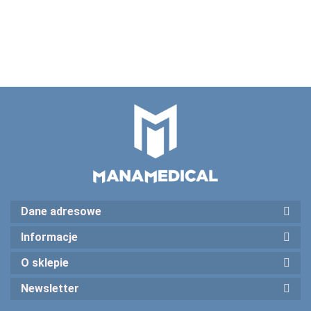
6 kart ,
59538
59539
59540
odwracalne
pediatryczny ,
54021
Dane adresowe
Informacje
O sklepie
Newsletter