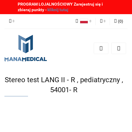
PROGRAM LOJALNOŚCIOWY Zarejestruj się i
zbieraj punkty -
kliknij tutaj
(
0
)
Polski
Zaloguj się
English
Zarejestruj się
German
Dodaj zgłoszenie
Zgody cookies
Stereo test LANG II - R , pediatryczny ,
54001- R