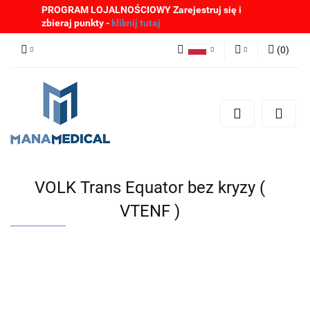
PROGRAM LOJALNOŚCIOWY Zarejestruj się i
zbieraj punkty -
kliknij tutaj
(
0
)
Polski
Zaloguj się
English
Zarejestruj się
German
Dodaj zgłoszenie
Zgody cookies
VOLK Trans Equator bez kryzy (
VTENF )