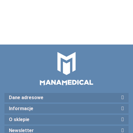
bez
bez żelu (
z kryzą (
ANF+ bez
--,--
4090.00
VHRWF
kryzy (
kryzy (
VACANF+ )
VAC )
żelu (
)
VEPNF
VQFLNF
VEPANF+
)
)
)
Dane adresowe
Informacje
O sklepie
Newsletter