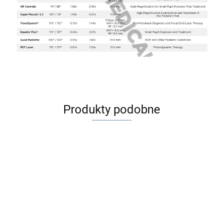
Produkty podobne
Na
Na
Na
zamówienie
Na
zamówienie
zamówienie
zamówienie
VOLK
VOLK
VOLK
VOLK
HR
Equator
Quadr
VOLK AREA
VOLK AREA
Equator
Wide
Plus
Aspheric
CENTRALIS
CENTRALIS
4490.00
--,--
Plus
--,--
Field (
bez
--,--