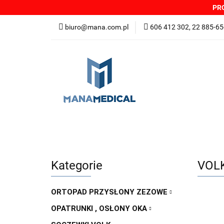
PRO
NOWOŚCI
PRO
biuro@mana.com.pl
606 412 302, 22 885-65
DYSTRYBUTORZY
Wszystkie kategorie
NOWO
Zgłoszenia incydentów
Oferta: zagrożeni
Kategorie
VOLK
ORTOPAD PRZYSŁONY ZEZOWE
OPATRUNKI , OSŁONY OKA