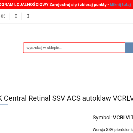
GRAM LOJALNOŚCIOWY Zarejestruj się i zbieraj punkty -
kliknij tutaj
MOCJE
BESTSELLERY
WYPRZEDAŻE
PLIKI DO P
-03
Zgłoszenia incydentów
Oferta: zagrożenie SARS-CoV-2
ŚCI
PROMOCJE
BESTSELLERY
WYPRZEDAŻE
P
e SARS-CoV-2
 Central Retinal SSV ACS autoklaw VCR
Symbol:
VCRLVI
Wersja SSV pierścien