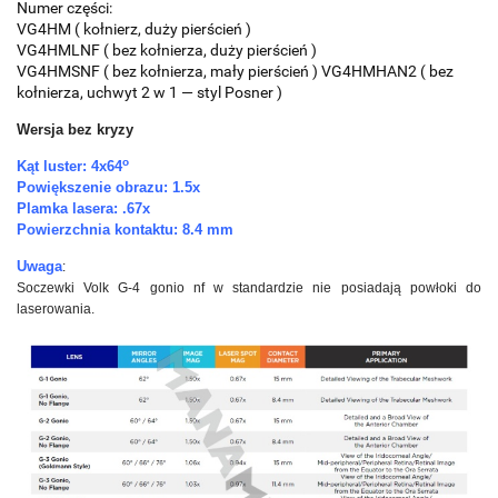
Numer części:
VG4HM (
kołnierz, duży pierścień
)
VG4HMLNF (
bez kołnierza, duży pierścień
)
VG4HMSNF ( bez kołnierza, mały pierścień )
VG4HMHAN2 ( bez
kołnierza, uchwyt 2 w 1 — styl Posner )
Wersja bez kryzy
o
Kąt luster: 4x64
Powiększenie obrazu: 1.5x
Plamka lasera: .67x
Powierzchnia kontaktu: 8.4 mm
Uwaga
:
Soczewki Volk G-4 gonio nf w standardzie nie posiadają powłoki do
laserowania.