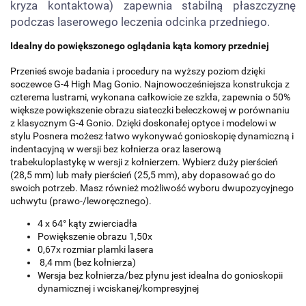
kryza kontaktowa) zapewnia stabilną płaszczyznę
podczas laserowego leczenia odcinka przedniego.
Idealny do powiększonego oglądania kąta komory przedniej
Przenieś swoje badania i procedury na wyższy poziom dzięki
soczewce G-4 High Mag Gonio. Najnowocześniejsza konstrukcja z
czterema lustrami, wykonana całkowicie ze szkła, zapewnia o 50%
większe powiększenie obrazu siateczki beleczkowej w porównaniu
z klasycznym G-4 Gonio. Dzięki doskonałej optyce i modelowi w
stylu Posnera możesz łatwo wykonywać gonioskopię dynamiczną i
indentacyjną w wersji bez kołnierza oraz laserową
trabekuloplastykę w wersji z kołnierzem. Wybierz duży pierścień
(28,5 mm) lub mały pierścień (25,5 mm), aby dopasować go do
swoich potrzeb. Masz również możliwość wyboru dwupozycyjnego
uchwytu (prawo-/leworęcznego).
4 x 64° kąty zwierciadła
Powiększenie obrazu 1,50x
0,67x rozmiar plamki lasera
8,4 mm (bez kołnierza)
Wersja bez kołnierza/bez płynu jest idealna do gonioskopii
dynamicznej i wciskanej/kompresyjnej