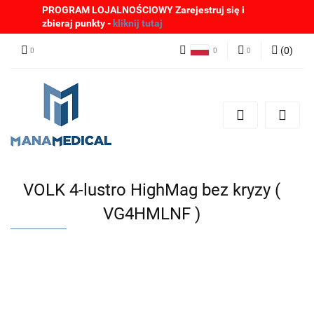
PROGRAM LOJALNOŚCIOWY Zarejestruj się i
zbieraj punkty -
kliknij tutaj
(
0
)
Polski
Zaloguj się
English
Zarejestruj się
German
Dodaj zgłoszenie
Zgody cookies
VOLK 4-lustro HighMag bez kryzy (
VG4HMLNF )