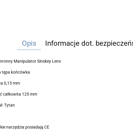
Opis
Informacje dot. bezpiecze
tronny Manipulator Sinskey Lens
ta tępa końcówka
ca 0,15 mm
ść całkowita 125 mm
ał: Tytan
kie narzędzia posiadają CE