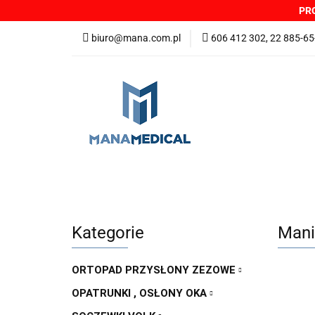
PRO
NOWOŚCI
PRO
biuro@mana.com.pl
606 412 302, 22 885-65
DYSTRYBUTORZY
Wszystkie kategorie
NOWO
Zgłoszenia incydentów
Oferta: zagrożeni
Kategorie
Mani
ORTOPAD PRZYSŁONY ZEZOWE
OPATRUNKI , OSŁONY OKA