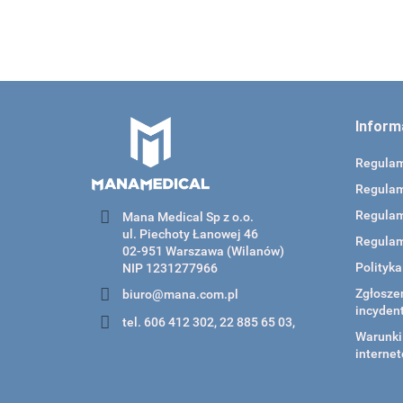
Inform
Regula
Regulam
Regulam
Mana Medical Sp z o.o.
ul. Piechoty Łanowej 46
Regulam
02-951 Warszawa (Wilanów)
Polityk
NIP 1231277966
Zgłoszen
biuro@mana.com.pl
incyden
tel. 606 412 302, 22 885 65 03,
Warunki 
internet