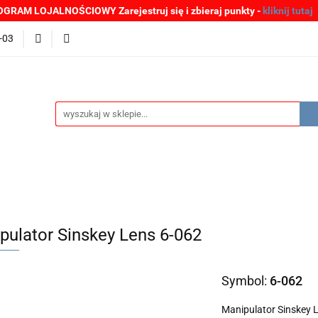
GRAM LOJALNOŚCIOWY Zarejestruj się i zbieraj punkty -
kliknij tutaj
MOCJE
BESTSELLERY
WYPRZEDAŻE
PLIKI DO P
-03
Zgłoszenia incydentów
Oferta: zagrożenie SARS-CoV-2
ŚCI
PROMOCJE
BESTSELLERY
WYPRZEDAŻE
P
e SARS-CoV-2
pulator Sinskey Lens 6-062
Symbol:
6-062
Manipulator Sinskey 