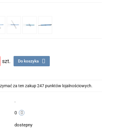
szt.
Do koszyka
otrzymać za ten zakup 247 punktów lojalnościowych.
.
0
dostepny