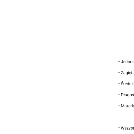
* Jednos
* Zagię
* Średni
* Długo
* Materi
* Wszyst