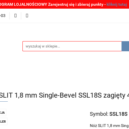
GRAM LOJALNOŚCIOWY Zarejestruj się i zbieraj punkty -
kliknij tutaj
MOCJE
BESTSELLERY
WYPRZEDAŻE
PLIKI DO P
-03
Zgłoszenia incydentów
Oferta: zagrożenie SARS-CoV-2
ŚCI
PROMOCJE
BESTSELLERY
WYPRZEDAŻE
P
e SARS-CoV-2
SLIT 1,8 mm Single-Bevel SSL18S zagięty 
JA
Symbol:
SSL18S
LER
Nóż SLIT 1,8 mm Singl