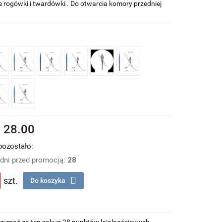
 rogówki i twardówki . Do otwarcia komory przedniej
%
28.00
pozostało:
 dni przed promocją:
28
szt.
Do koszyka