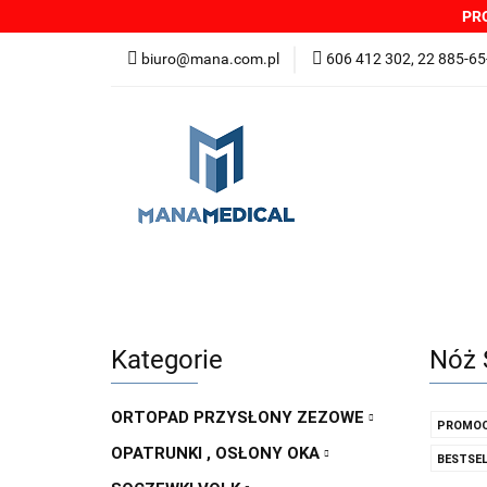
PRO
NOWOŚCI
PRO
biuro@mana.com.pl
606 412 302, 22 885-65
DYSTRYBUTORZY
Wszystkie kategorie
NOWO
Zgłoszenia incydentów
Oferta: zagrożeni
Kategorie
Nóż 
ORTOPAD PRZYSŁONY ZEZOWE
PROMOC
OPATRUNKI , OSŁONY OKA
BESTSEL