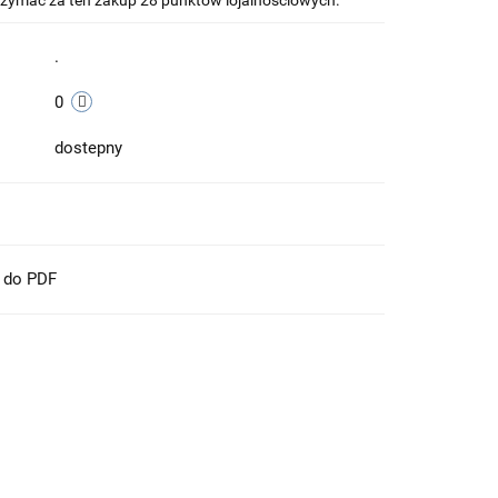
otrzymać za ten zakup 28 punktów lojalnościowych.
.
0
dostepny
t do PDF