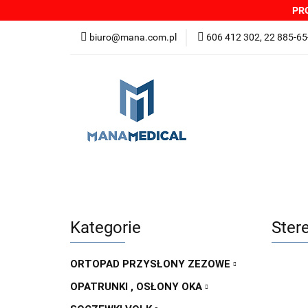
PRO
NOWOŚCI
PRO
biuro@mana.com.pl
606 412 302, 22 885-65
DYSTRYBUTORZY
Wszystkie kategorie
NOWO
Zgłoszenia incydentów
Oferta: zagrożeni
Kategorie
Ster
ORTOPAD PRZYSŁONY ZEZOWE
OPATRUNKI , OSŁONY OKA