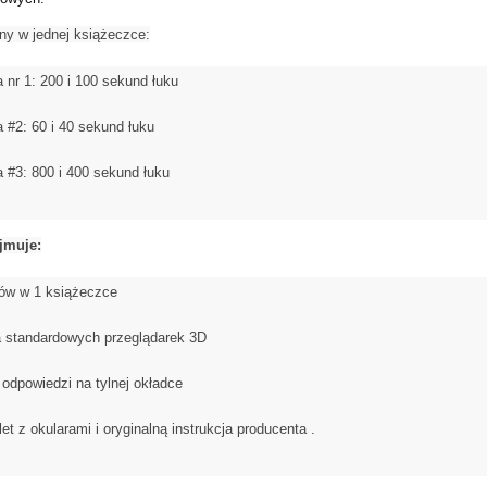
ony w jednej książeczce:
 nr 1: 200 i 100 sekund łuku
 #2: 60 i 40 sekund łuku
a #3: 800 i 400 sekund łuku
jmuje:
tów w 1 książeczce
a standardowych przeglądarek 3D
 odpowiedzi na tylnej okładce
t z okularami i oryginalną instrukcja producenta .