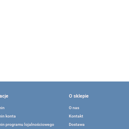
Okulary czerwono-
Okulary czerwono-
zielone anaglifowe
zielone anaglifowe
Okulary czerwono-
Papugi, 59539
Tygrysy 59540
zielone w metalowe
186.00
186.00
oprawie, odwracaln
203.00
acje
O sklepie
min
O nas
in konta
Kontakt
in programu lojalnościowego
Dostawa