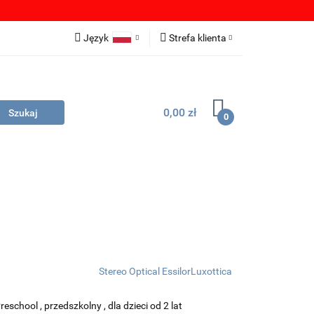
OBRANIA
Język
Strefa klienta
Polski
Zaloguj się
English
Zarejestruj się
0,00 zł
German
Dodaj zgłoszenie
0
Zgody cookies
LIKI DO POBRANIA
DYSTRYBUTORZY
Stereo Optical EssilorLuxottica
school , przedszkolny , dla dzieci od 2 lat