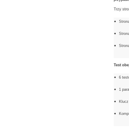
Trzy str
Strona
Strona
Stron
Test obe
6 tes
1 par
Klucz
Komple