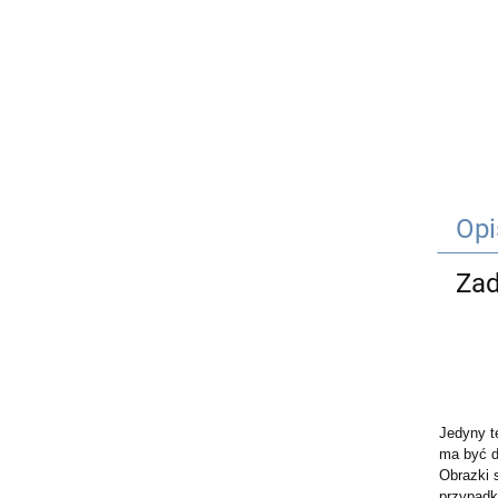
Opi
Zad
Jedyny t
ma być d
Obrazki 
przypad