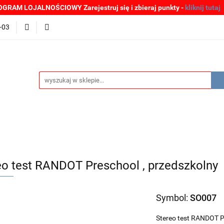
GRAM LOJALNOŚCIOWY Zarejestruj się i zbieraj punkty -
kliknij tutaj
MOCJE
BESTSELLERY
WYPRZEDAŻE
PLIKI DO P
-03
Zgłoszenia incydentów
Oferta: zagrożenie SARS-CoV-2
ŚCI
PROMOCJE
BESTSELLERY
WYPRZEDAŻE
P
e SARS-CoV-2
eo test RANDOT Preschool , przedszkolny
Symbol:
SO007
Stereo test RANDOT Pre