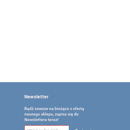
Okulary pediatryczne
Okulary do stereo
do stereo testu,
testu, polaryzacyjne,
polaryzacyjne
dla dorosłych
j
129.00
109.00
e
Newsletter
Bądź zawsze na bieżąco z ofertą
naszego sklepu, zapisz się do
Newslettera teraz!