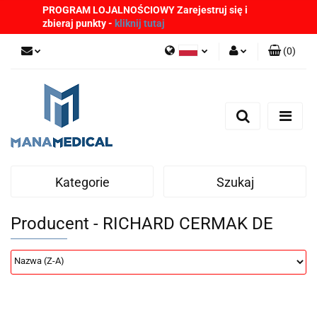
PROGRAM LOJALNOŚCIOWY Zarejestruj się i
zbieraj punkty -
kliknij tutaj
(
0
)
Polski
Zaloguj się
English
Zarejestruj się
German
Dodaj zgłoszenie
Zgody cookies
Kategorie
Szukaj
Producent - RICHARD CERMAK DE