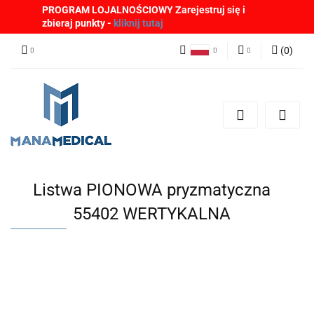
PROGRAM LOJALNOŚCIOWY Zarejestruj się i
zbieraj punkty -
kliknij tutaj
(
0
)
Polski
Zaloguj się
English
Zarejestruj się
German
Dodaj zgłoszenie
Zgody cookies
Listwa PIONOWA pryzmatyczna
55402 WERTYKALNA