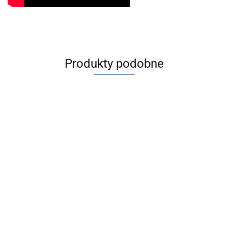
Produkty podobne
Na
zamówienie
Na zamówienie
Cheiroskop
model CH-
Akcesoria do
Aparat do
1
Akcesoria do
ROTATORA
--,--
ćwiczeń
ROTATORA
GUMKI 3x100
konwergencji
62.00
--,--
obręcze 60 szt 2
gr
model AK-1
292.00
kolory