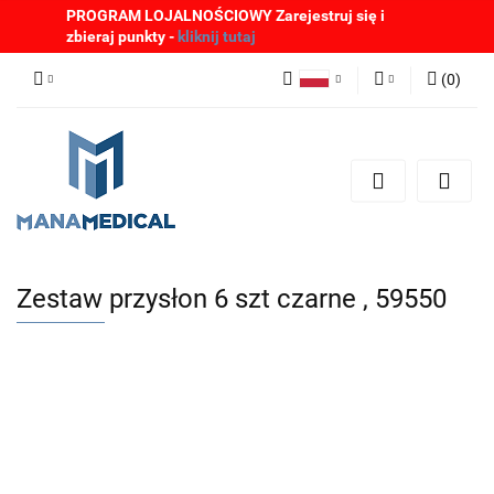
PROGRAM LOJALNOŚCIOWY Zarejestruj się i
zbieraj punkty -
kliknij tutaj
(
0
)
Polski
Zaloguj się
English
Zarejestruj się
German
Dodaj zgłoszenie
Zgody cookies
Zestaw przysłon 6 szt czarne , 59550