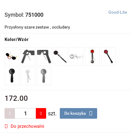
Good-Lite
Symbol:
751000
Przysłony szare zestaw , occludery
Kolor/Wzór
172.00
szt.
Do koszyka
Do przechowalni