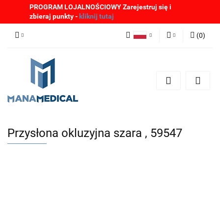
PROGRAM LOJALNOŚCIOWY Zarejestruj się i
zbieraj punkty -
kliknij tutaj
(
0
)
Polski
Zaloguj się
English
Zarejestruj się
German
Dodaj zgłoszenie
Zgody cookies
Przysłona okluzyjna szara , 59547