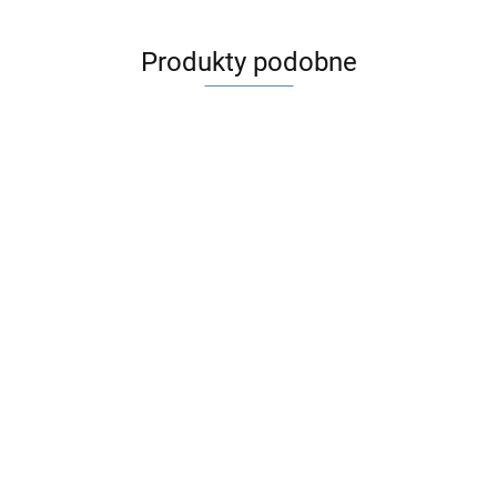
Produkty podobne
ALGERBRUSH II
20 szt Kaniula do
0,5 mm mini
wiskoelastyku
wiertarka
477.00
27G zagięta 45 ° ,
20 szt Kaniula do
okulistyczna
80.00
77082
kanalików łzowych 26G
łukowato zagięta ,28
74.00
mm 77021