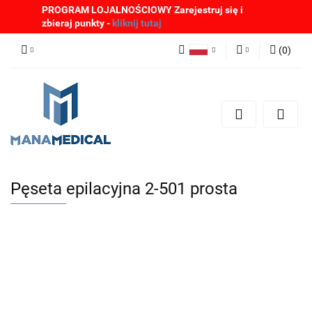
PROGRAM LOJALNOŚCIOWY Zarejestruj się i
zbieraj punkty -
kliknij tutaj
(
0
)
Polski
Zaloguj się
English
Zarejestruj się
German
Dodaj zgłoszenie
Zgody cookies
Pęseta epilacyjna 2-501 prosta