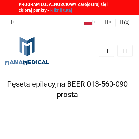
PROGRAM LOJALNOŚCIOWY Zarejestruj się i
zbieraj punkty -
kliknij tutaj
(
0
)
Polski
Zaloguj się
English
Zarejestruj się
German
Dodaj zgłoszenie
Zgody cookies
Pęseta epilacyjna BEER 013-560-090
prosta